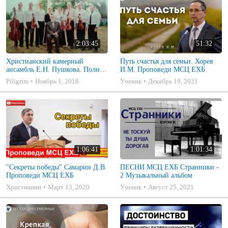
2:03:45
51:32
Христианский камерный
Путь счастья для семьи. Хорев
ансамбль Е.Н. Пушкова. Полное
И.М. Проповеди МСЦ ЕХБ
собрание
Piligrim
Ноябрь 1, 2018
Ученик
Декабрь 19, 2021
1:06:41
1:01:34
"Секреты победы" Самарин Д.В.
ПЕСНИ МСЦ ЕХБ Странники -
Проповеди МСЦ ЕХБ
2 Музыкальный альбом
Христианин
Март 13, 2020
Ученик
Август 25, 2021