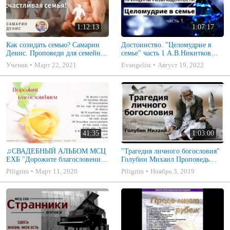
1:12:13
1:07:17
Как созидать семью? Самарин
Достоинство. "Целомудрие в
Денис. Проповеди для семейных
семье" часть 1 А.В.Никитков
МСЦ ЕХБ
Беседа для семейных МСЦ ЕХБ
Ученик
Март 22, 2021
Evangelist
Август 19, 2022
41:35
1:03:00
♫СВАДЕБНЫЙ АЛЬБОМ МСЦ
"Трагедия личного богословия"
ЕХБ "Дорожите благословением
Голубин Михаил Проповедь
- Христианские песни.
2019
Piligrim
Март 11, 2020
Piligrim
Ноябрь 3, 2019
Музыкальный диск. Псалмы