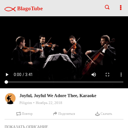
BlagoTube
Joyful, Joyful We Adore Thee, Karaoke
Piligrim
Ноябрь 22, 2018
Повтор
Поделиться
Скачать