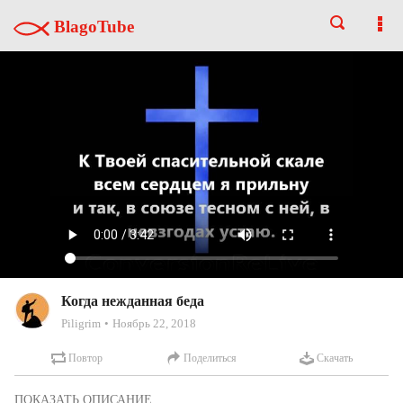
BlagoTube
Когда нежданная беда
Piligrim
Ноябрь 22, 2018
Повтор
Поделиться
Скачать
Текст песниКогда нежданная беда нарушит мой покой
