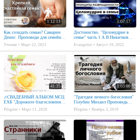
1:12:13
1:07:17
Как созидать семью? Самарин
Достоинство. "Целомудрие в
Денис. Проповеди для семейных
семье" часть 1 А.В.Никитков
МСЦ ЕХБ
Беседа для семейных МСЦ ЕХБ
Ученик
Март 22, 2021
Evangelist
Август 19, 2022
41:35
1:03:00
♫СВАДЕБНЫЙ АЛЬБОМ МСЦ
"Трагедия личного богословия"
ЕХБ "Дорожите благословением
Голубин Михаил Проповедь
- Христианские песни.
2019
Piligrim
Март 11, 2020
Piligrim
Ноябрь 3, 2019
Музыкальный диск. Псалмы