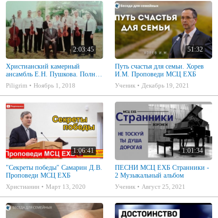
2:03:45
51:32
Христианский камерный
Путь счастья для семьи. Хорев
ансамбль Е.Н. Пушкова. Полное
И.М. Проповеди МСЦ ЕХБ
собрание
Piligrim
Ноябрь 1, 2018
Ученик
Декабрь 19, 2021
1:06:41
1:01:34
"Секреты победы" Самарин Д.В.
ПЕСНИ МСЦ ЕХБ Странники -
Проповеди МСЦ ЕХБ
2 Музыкальный альбом
Христианин
Март 13, 2020
Ученик
Август 25, 2021