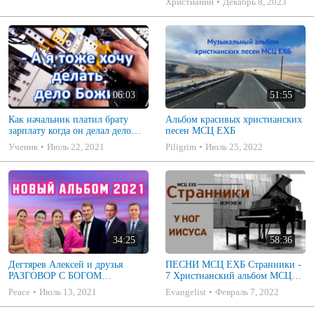
Христианин
Декабрь 8, 2023
G - Em

Am - Em

H7 - Em
06:03
51:55
Как начальник платил брату
Альбом красивых христианских
зарплату когда он делал дело
песен МСЦ ЕХБ
Божие. Пример из проповеди.
Ученик
Июль 22, 2021
Piligrim
Июль 25, 2022
МСЦ ЕХБ
34:25
58:36
Дегтярев Алексей и друзья
ПЕСНИ МСЦ ЕХБ Странники -
РАЗГОВОР С БОГОМ
7 Христианский альбом МСЦ
Христианские песни МСЦ ЕХБ
ЕХБ
Peace
Июль 13, 2021
Evangelist
Февраль 7, 2022
2021 (7я)