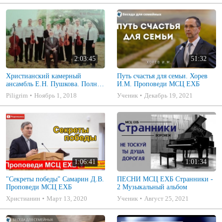
2:03:45
51:32
Христианский камерный
Путь счастья для семьи. Хорев
ансамбль Е.Н. Пушкова. Полное
И.М. Проповеди МСЦ ЕХБ
собрание
Piligrim
Ноябрь 1, 2018
Ученик
Декабрь 19, 2021
1:06:41
1:01:34
"Секреты победы" Самарин Д.В.
ПЕСНИ МСЦ ЕХБ Странники -
Проповеди МСЦ ЕХБ
2 Музыкальный альбом
Христианин
Март 13, 2020
Ученик
Август 25, 2021