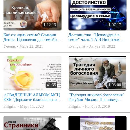
1:12:13
1:07:17
Как созидать семью? Самарин
Достоинство. "Целомудрие в
Денис. Проповеди для семейных
семье" часть 1 А.В.Никитков
МСЦ ЕХБ
Беседа для семейных МСЦ ЕХБ
Ученик
Март 22, 2021
Evangelist
Август 19, 2022
41:35
1:03:00
♫СВАДЕБНЫЙ АЛЬБОМ МСЦ
"Трагедия личного богословия"
ЕХБ "Дорожите благословением
Голубин Михаил Проповедь
- Христианские песни.
2019
Piligrim
Март 11, 2020
Piligrim
Ноябрь 3, 2019
Музыкальный диск. Псалмы