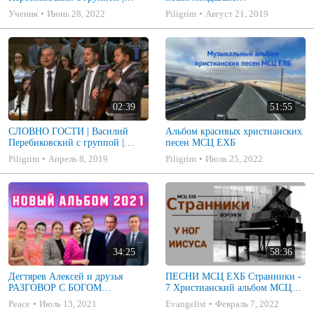
Молодежное общение 2018
г.Перебиковского
Ученик
Июнь 28, 2022
Piligrim
Август 21, 2019
02:39
51:55
СЛОВНО ГОСТИ | Василий
Альбом красивых христианских
Перебиковский с группой |
песен МСЦ ЕХБ
Молодежное общение 2018
Piligrim
Апрель 8, 2019
Piligrim
Июль 25, 2022
34:25
58:36
Дегтярев Алексей и друзья
ПЕСНИ МСЦ ЕХБ Странники -
РАЗГОВОР С БОГОМ
7 Христианский альбом МСЦ
Христианские песни МСЦ ЕХБ
ЕХБ
Peace
Июль 13, 2021
Evangelist
Февраль 7, 2022
2021 (7я)