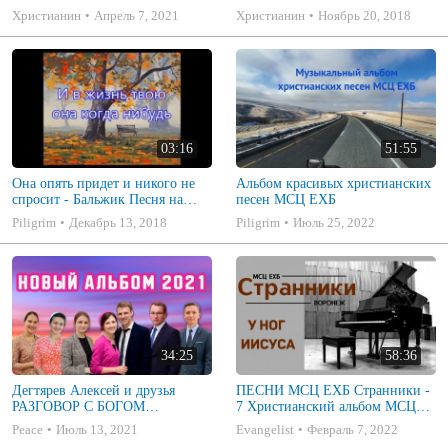
из альбома Бальжика П. "Храни
Христианин
Апрель 7, 2021
Христианин
Ноябрь 20, 2018
себя") 7я Дегтяревых
03:16
51:55
Она опять придет и никого не
Альбом красивых христианских
спросит - Бальжик Песня на
песен МСЦ ЕХБ
Жатву
Piligrim
Декабрь 13, 2018
Piligrim
Июль 25, 2022
34:25
58:36
Дегтярев Алексей и друзья
ПЕСНИ МСЦ ЕХБ Странники -
РАЗГОВОР С БОГОМ
7 Христианский альбом МСЦ
Христианские песни МСЦ ЕХБ
ЕХБ
Peace
Июль 13, 2021
Evangelist
Февраль 7, 2022
2021 (7я)