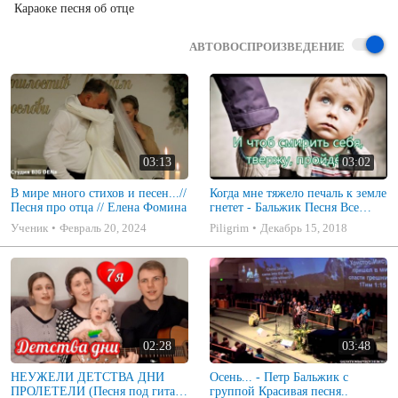
Караоке песня об отце
АВТОВОСПРОИЗВЕДЕНИЕ
03:13
03:02
В мире много стихов и песен...//
Когда мне тяжело печаль к земле
Песня про отца // Елена Фомина
гнетет - Бальжик Песня Все
Пройдет
Ученик
Февраль 20, 2024
Piligrim
Декабрь 15, 2018
02:28
03:48
НЕУЖЕЛИ ДЕТСТВА ДНИ
Осень... - Петр Бальжик с
ПРОЛЕТЕЛИ (Песня под гитару
группой Красивая песня..