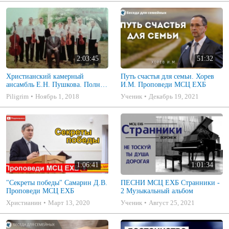
2:03:45
51:32
Христианский камерный
Путь счастья для семьи. Хорев
ансамбль Е.Н. Пушкова. Полное
И.М. Проповеди МСЦ ЕХБ
собрание
Piligrim
Ноябрь 1, 2018
Ученик
Декабрь 19, 2021
1:06:41
1:01:34
"Секреты победы" Самарин Д.В.
ПЕСНИ МСЦ ЕХБ Странники -
Проповеди МСЦ ЕХБ
2 Музыкальный альбом
Христианин
Март 13, 2020
Ученик
Август 25, 2021