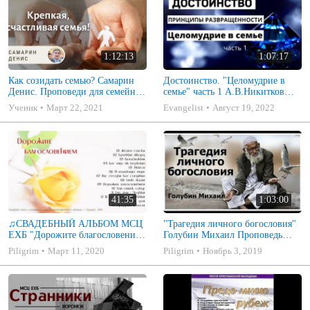
1:12:13
1:07:17
Как созидать семью? Самарин
Достоинство. "Целомудрие в
Денис. Проповеди для семейных
семье" часть 1 А.В.Никитков
МСЦ ЕХБ
Беседа для семейных МСЦ ЕХБ
Ученик
Март 22, 2021
Evangelist
Август 19, 2022
41:35
1:03:00
♫СВАДЕБНЫЙ АЛЬБОМ МСЦ
"Трагедия личного богословия"
ЕХБ "Дорожите благословением
Голубин Михаил Проповедь
- Христианские песни.
2019
Piligrim
Март 11, 2020
Piligrim
Ноябрь 3, 2019
Музыкальный диск. Псалмы