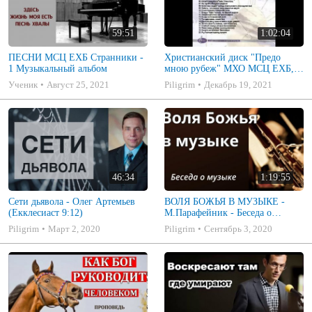
59:51
1:02:04
ПЕСНИ МСЦ ЕХБ Странники -
Христианский диск "Предо
1 Музыкальный альбом
мною рубеж" МХО МСЦ ЕХБ,
музыкальный альбом, пение,
Ученик
Август 25, 2021
Piligrim
Декабрь 19, 2021
музыка
46:34
1:19:55
Сети дьявола - Олег Артемьев
ВОЛЯ БОЖЬЯ В МУЗЫКЕ -
(Екклесиаст 9:12)
М.Парафейник - Беседа о
музыке 2
Piligrim
Март 2, 2020
Piligrim
Сентябрь 3, 2020