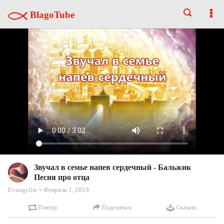
BlagoTube
Звучал в семье напев сердечный - Бальжик
Песня про отца
Evangelist
Февраль 1, 2019
Повтор
Поделиться
Скачать