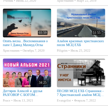
Ученик
Июнь 22, 2020
Христианин
Март 22, 2019
03:59
51:55
Опять весна...Воспоминания о
Альбом красивых христианских
папе I Давид Махмуд-Оглы
песен МСЦ ЕХБ
Христианин
Октябрь 7, 2020
Piligrim
Июль 25, 2022
34:25
58:36
Дегтярев Алексей и друзья
ПЕСНИ МСЦ ЕХБ Странники -
РАЗГОВОР С БОГОМ
7 Христианский альбом МСЦ
Христианские песни МСЦ ЕХБ
ЕХБ
Peace
Июль 13, 2021
Evangelist
Февраль 7, 2022
2021 (7я)