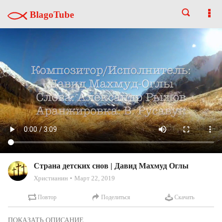
BlagoTube
Страна детских снов | Давид Махмуд Оглы
Христианин
Март 22, 2019
Повтор
Поделиться
Скачать
Композитор/Исполняет песню Давид Махмуд-Оглы
