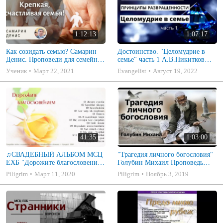
1:12:13
1:07:17
Как созидать семью? Самарин
Достоинство. "Целомудрие в
Денис. Проповеди для семейных
семье" часть 1 А.В.Никитков
МСЦ ЕХБ
Беседа для семейных МСЦ ЕХБ
Ученик
Март 22, 2021
Evangelist
Август 19, 2022
41:35
1:03:00
♫СВАДЕБНЫЙ АЛЬБОМ МСЦ
"Трагедия личного богословия"
ЕХБ "Дорожите благословением
Голубин Михаил Проповедь
- Христианские песни.
2019
Piligrim
Март 11, 2020
Piligrim
Ноябрь 3, 2019
Музыкальный диск. Псалмы