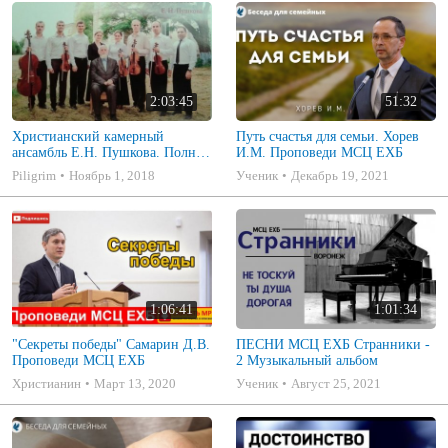
2:03:45
51:32
Христианский камерный
Путь счастья для семьи. Хорев
ансамбль Е.Н. Пушкова. Полное
И.М. Проповеди МСЦ ЕХБ
собрание
Piligrim
Ноябрь 1, 2018
Ученик
Декабрь 19, 2021
1:06:41
1:01:34
"Секреты победы" Самарин Д.В.
ПЕСНИ МСЦ ЕХБ Странники -
Проповеди МСЦ ЕХБ
2 Музыкальный альбом
Христианин
Март 13, 2020
Ученик
Август 25, 2021