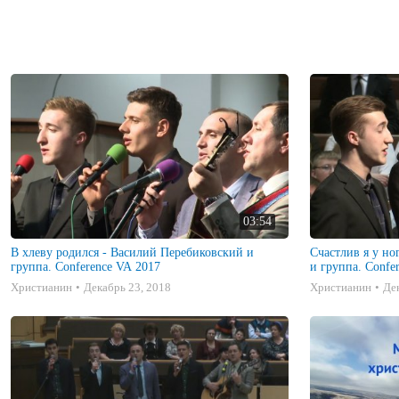
03:54
В хлеву родился - Василий Перебиковский и
Счастлив я у ног Иисуса - Василий Перебиковский
группа. Conference VA 2017
Христианин
Декабрь 23, 2018
Христианин
Де