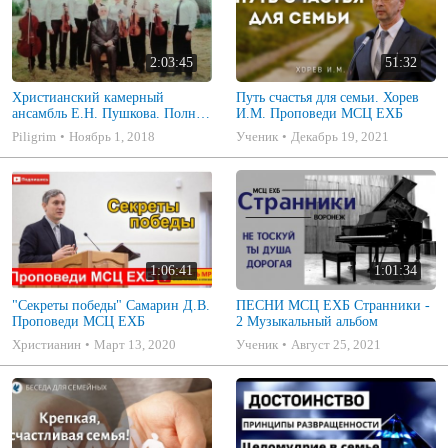
2:03:45
51:32
Христианский камерный
Путь счастья для семьи. Хорев
ансамбль Е.Н. Пушкова. Полное
И.М. Проповеди МСЦ ЕХБ
собрание
Piligrim
Ноябрь 1, 2018
Ученик
Декабрь 19, 2021
1:06:41
1:01:34
"Секреты победы" Самарин Д.В.
ПЕСНИ МСЦ ЕХБ Странники -
Проповеди МСЦ ЕХБ
2 Музыкальный альбом
Христианин
Март 13, 2020
Ученик
Август 25, 2021