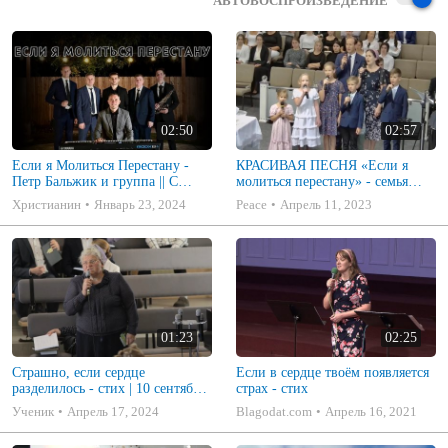
АВТОВОСПРОИЗВЕДЕНИЕ
02:50
02:57
Если я Молиться Перестану -
КРАСИВАЯ ПЕСНЯ «Если я
Петр Бальжик и группа || С
молиться перестану» - семья
Новым 2024 годом!
Бальжик
Христианин
Январь 23, 2024
Peace
Апрель 11, 2023
01:23
02:25
Страшно, если сердце
Если в сердце твоём появляется
разделилось - стих | 10 сентября
страх - стих
2023 г. | г. Новосибирск
Ученик
Апрель 17, 2024
Blagodat.com
Апрель 16, 2021