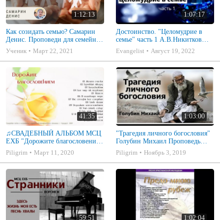
1:12:13
1:07:17
Как созидать семью? Самарин
Достоинство. "Целомудрие в
Денис. Проповеди для семейных
семье" часть 1 А.В.Никитков
МСЦ ЕХБ
Беседа для семейных МСЦ ЕХБ
Ученик
Март 22, 2021
Evangelist
Август 19, 2022
41:35
1:03:00
♫СВАДЕБНЫЙ АЛЬБОМ МСЦ
"Трагедия личного богословия"
ЕХБ "Дорожите благословением
Голубин Михаил Проповедь
- Христианские песни.
2019
Piligrim
Март 11, 2020
Piligrim
Ноябрь 3, 2019
Музыкальный диск. Псалмы
59:51
1:02:04