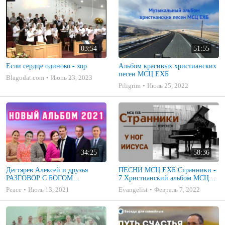
03:54
51:55
Если сердце одиноко - хор
Альбом красивых христианских
песен МСЦ ЕХБ
Blagodat.com
Июнь 23, 2023
Piligrim
Июль 25, 2022
34:25
58:36
Дегтярев Алексей и друзья
ПЕСНИ МСЦ ЕХБ Странники -
РАЗГОВОР С БОГОМ
7 Христианский альбом МСЦ
Христианские песни МСЦ ЕХБ
ЕХБ
Peace
Июль 13, 2021
Evangelist
Февраль 7, 2022
2021 (7я)