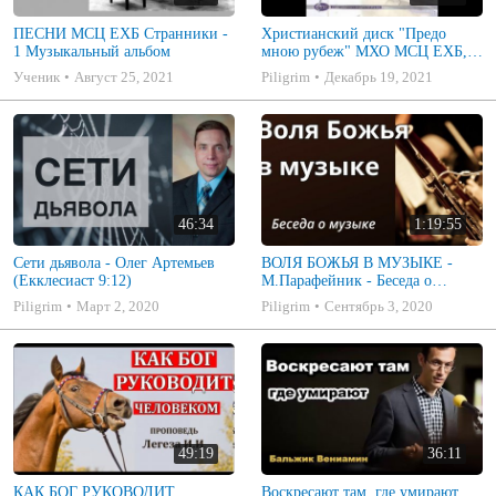
ПЕСНИ МСЦ ЕХБ Странники -
Христианский диск "Предо
1 Музыкальный альбом
мною рубеж" МХО МСЦ ЕХБ,
музыкальный альбом, пение,
Ученик
Август 25, 2021
Piligrim
Декабрь 19, 2021
музыка
46:34
1:19:55
Сети дьявола - Олег Артемьев
ВОЛЯ БОЖЬЯ В МУЗЫКЕ -
(Екклесиаст 9:12)
М.Парафейник - Беседа о
музыке 2
Piligrim
Март 2, 2020
Piligrim
Сентябрь 3, 2020
49:19
36:11
КАК БОГ РУКОВОДИТ
Воскресают там, где умирают.