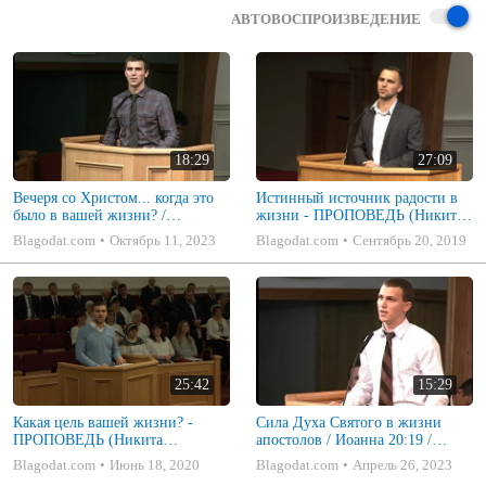
АВТОВОСПРОИЗВЕДЕНИЕ
18:29
27:09
Вечеря со Христом... когда это
Истинный источник радости в
было в вашей жизни? /
жизни - ПРОПОВЕДЬ (Никита
Откровение 3:20 / ПРОПОВЕДЬ
Шкадаков)
Blagodat.com
Октябрь 11, 2023
Blagodat.com
Сентябрь 20, 2019
/ Никита Шкадаков
25:42
15:29
Какая цель вашей жизни? -
Сила Духа Святого в жизни
ПРОПОВЕДЬ (Никита
апостолов / Иоанна 20:19 /
Шкадаков)
ПРОПОВЕДЬ / Никита
Blagodat.com
Июнь 18, 2020
Blagodat.com
Апрель 26, 2023
Шкадаков