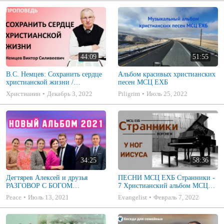
44:09
51:55
В.С. Немцев: Сохранить сердце
Альбом красивых христианских
христианской жизни /
песен МСЦ ЕХБ
проповедь (Лк.6:31-36)
Христианин
Декабрь 3, 2022
Piligrim
Июль 25, 2022
34:25
58:36
Дегтярев Алексей и друзья
ПЕСНИ МСЦ ЕХБ Странники -
РАЗГОВОР С БОГОМ
7 Христианский альбом МСЦ
Христианские песни МСЦ ЕХБ
ЕХБ
Peace
Июль 13, 2021
Evangelist
Февраль 7, 2022
2021 (7я)