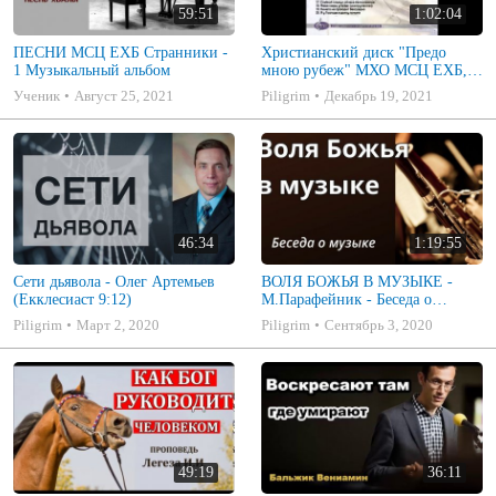
59:51
1:02:04
ПЕСНИ МСЦ ЕХБ Странники -
Христианский диск "Предо
1 Музыкальный альбом
мною рубеж" МХО МСЦ ЕХБ,
музыкальный альбом, пение,
Ученик
Август 25, 2021
Piligrim
Декабрь 19, 2021
музыка
46:34
1:19:55
Сети дьявола - Олег Артемьев
ВОЛЯ БОЖЬЯ В МУЗЫКЕ -
(Екклесиаст 9:12)
М.Парафейник - Беседа о
музыке 2
Piligrim
Март 2, 2020
Piligrim
Сентябрь 3, 2020
49:19
36:11