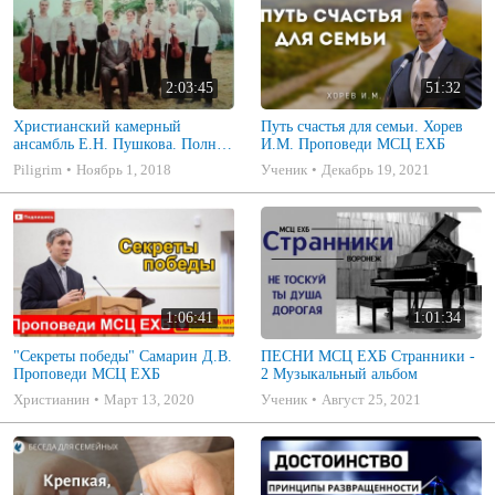
2:03:45
51:32
Христианский камерный
Путь счастья для семьи. Хорев
ансамбль Е.Н. Пушкова. Полное
И.М. Проповеди МСЦ ЕХБ
собрание
Piligrim
Ноябрь 1, 2018
Ученик
Декабрь 19, 2021
1:06:41
1:01:34
"Секреты победы" Самарин Д.В.
ПЕСНИ МСЦ ЕХБ Странники -
Проповеди МСЦ ЕХБ
2 Музыкальный альбом
Христианин
Март 13, 2020
Ученик
Август 25, 2021