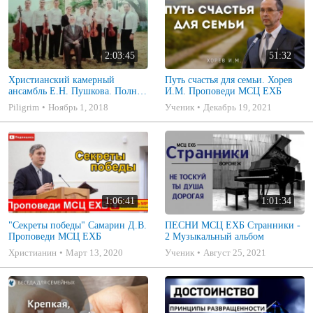
2:03:45
51:32
Христианский камерный
Путь счастья для семьи. Хорев
ансамбль Е.Н. Пушкова. Полное
И.М. Проповеди МСЦ ЕХБ
собрание
Piligrim
Ноябрь 1, 2018
Ученик
Декабрь 19, 2021
1:06:41
1:01:34
"Секреты победы" Самарин Д.В.
ПЕСНИ МСЦ ЕХБ Странники -
Проповеди МСЦ ЕХБ
2 Музыкальный альбом
Христианин
Март 13, 2020
Ученик
Август 25, 2021