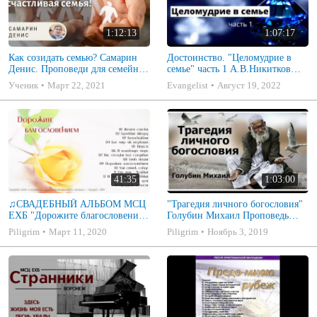
1:12:13
1:07:17
Как созидать семью? Самарин
Достоинство. "Целомудрие в
Денис. Проповеди для семейных
семье" часть 1 А.В.Никитков
МСЦ ЕХБ
Беседа для семейных МСЦ ЕХБ
Ученик
Март 22, 2021
Evangelist
Август 19, 2022
41:35
1:03:00
♫СВАДЕБНЫЙ АЛЬБОМ МСЦ
"Трагедия личного богословия"
ЕХБ "Дорожите благословением
Голубин Михаил Проповедь
- Христианские песни.
2019
Piligrim
Март 11, 2020
Piligrim
Ноябрь 3, 2019
Музыкальный диск. Псалмы