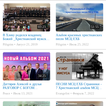
03:23
51:55
В Хлеву родился младенец
Альбом красивых христианских
Божий _Христианский мужской
песен МСЦ ЕХБ
хор с Белорусии
Piligrim
Август 21, 2019
Piligrim
Июль 25, 2022
34:25
58:36
Дегтярев Алексей и друзья
ПЕСНИ МСЦ ЕХБ Странники -
РАЗГОВОР С БОГОМ
7 Христианский альбом МСЦ
Христианские песни МСЦ ЕХБ
ЕХБ
Peace
Июль 13, 2021
Evangelist
Февраль 7, 2022
2021 (7я)