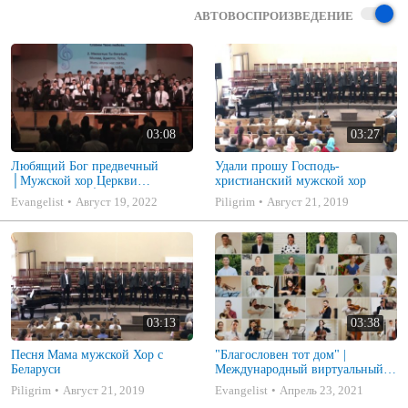
АВТОВОСПРОИЗВЕДЕНИЕ
03:08
03:27
Любящий Бог предвечный
Удали прошу Господь-
│Мужской хор Церкви
христианский мужской хор
«Благовестие»│ Християнські
Evangelist
Август 19, 2022
Piligrim
Август 21, 2019
пісні
03:13
03:38
Песня Мама мужской Хор с
"Благословен тот дом" |
Беларуси
Международный виртуальный
симфонический оркестр и хор
Piligrim
Август 21, 2019
Evangelist
Апрель 23, 2021