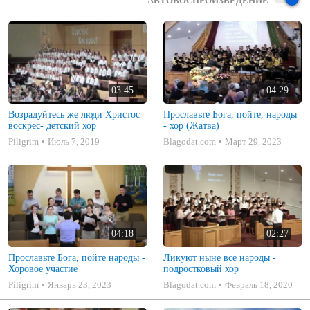
АВТОВОСПРОИЗВЕДЕНИЕ
03:45
04:29
Возрадуйтесь же люди Христос
Прославьте Бога, пойте, народы
воскрес- детский хор
- хор (Жатва)
Piligrim
Июль 7, 2019
Blagodat.com
Март 29, 2023
04:18
02:27
Прославьте Бога, пойте народы -
Ликуют ныне все народы -
Хоровое участие
подростковый хор
Piligrim
Январь 23, 2023
Blagodat.com
Февраль 18, 2020