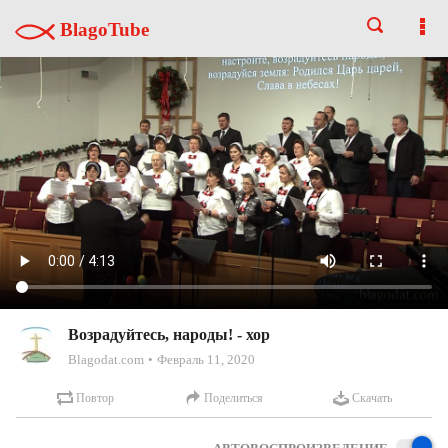
BlagoTube
Возрадуйтесь, народы! - хор
Blagodat.com
Февраль 11, 2020
Повтор
Поделиться
Скачать