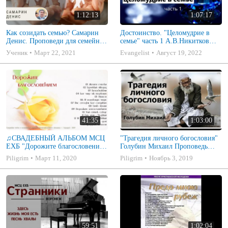
1:12:13
1:07:17
Как созидать семью? Самарин
Достоинство. "Целомудрие в
Денис. Проповеди для семейных
семье" часть 1 А.В.Никитков
МСЦ ЕХБ
Беседа для семейных МСЦ ЕХБ
Ученик
Март 22, 2021
Evangelist
Август 19, 2022
41:35
1:03:00
♫СВАДЕБНЫЙ АЛЬБОМ МСЦ
"Трагедия личного богословия"
ЕХБ "Дорожите благословением
Голубин Михаил Проповедь
- Христианские песни.
2019
Piligrim
Март 11, 2020
Piligrim
Ноябрь 3, 2019
Музыкальный диск. Псалмы
59:51
1:02:04