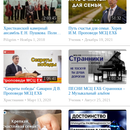
2:03:45
51:32
Христианский камерный
Путь счастья для семьи. Хорев
ансамбль Е.Н. Пушкова. Полное
И.М. Проповеди МСЦ ЕХБ
собрание
Piligrim
Ноябрь 1, 2018
Ученик
Декабрь 19, 2021
1:06:41
1:01:34
"Секреты победы" Самарин Д.В.
ПЕСНИ МСЦ ЕХБ Странники -
Проповеди МСЦ ЕХБ
2 Музыкальный альбом
Христианин
Март 13, 2020
Ученик
Август 25, 2021