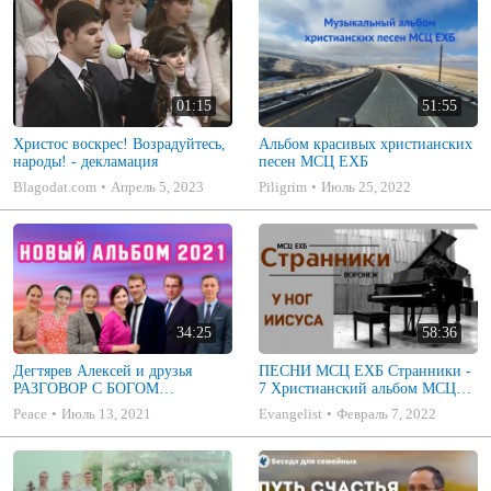
01:15
51:55
Христос воскрес! Возрадуйтесь,
Альбом красивых христианских
народы! - декламация
песен МСЦ ЕХБ
Blagodat.com
Апрель 5, 2023
Piligrim
Июль 25, 2022
34:25
58:36
Дегтярев Алексей и друзья
ПЕСНИ МСЦ ЕХБ Странники -
РАЗГОВОР С БОГОМ
7 Христианский альбом МСЦ
Христианские песни МСЦ ЕХБ
ЕХБ
Peace
Июль 13, 2021
Evangelist
Февраль 7, 2022
2021 (7я)