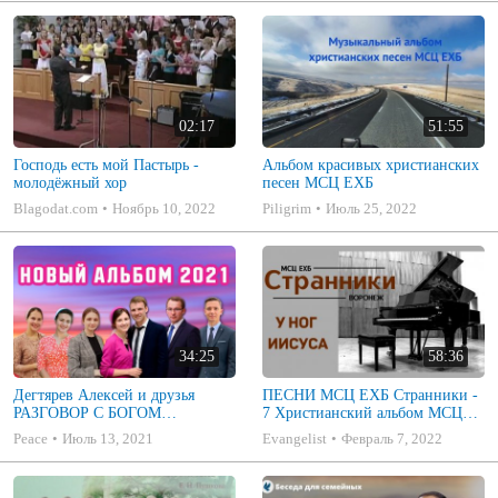
02:17
51:55
Господь есть мой Пастырь -
Альбом красивых христианских
молодёжный хор
песен МСЦ ЕХБ
Blagodat.com
Ноябрь 10, 2022
Piligrim
Июль 25, 2022
34:25
58:36
Дегтярев Алексей и друзья
ПЕСНИ МСЦ ЕХБ Странники -
РАЗГОВОР С БОГОМ
7 Христианский альбом МСЦ
Христианские песни МСЦ ЕХБ
ЕХБ
Peace
Июль 13, 2021
Evangelist
Февраль 7, 2022
2021 (7я)