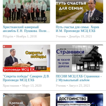
2:03:45
51:32
Христианский камерный
Путь счастья для семьи. Хорев
ансамбль Е.Н. Пушкова. Полное
И.М. Проповеди МСЦ ЕХБ
собрание
Piligrim
Ноябрь 1, 2018
Ученик
Декабрь 19, 2021
1:06:41
1:01:34
"Секреты победы" Самарин Д.В.
ПЕСНИ МСЦ ЕХБ Странники -
Проповеди МСЦ ЕХБ
2 Музыкальный альбом
Христианин
Март 13, 2020
Ученик
Август 25, 2021