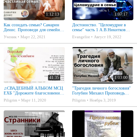
1:12:13
1:07:17
Как созидать семью? Самарин
Достоинство. "Целомудрие в
Денис. Проповеди для семейных
семье" часть 1 А.В.Никитков
МСЦ ЕХБ
Беседа для семейных МСЦ ЕХБ
Ученик
Март 22, 2021
Evangelist
Август 19, 2022
41:35
1:03:00
♫СВАДЕБНЫЙ АЛЬБОМ МСЦ
"Трагедия личного богословия"
ЕХБ "Дорожите благословением
Голубин Михаил Проповедь
- Христианские песни.
2019
Piligrim
Март 11, 2020
Piligrim
Ноябрь 3, 2019
Музыкальный диск. Псалмы