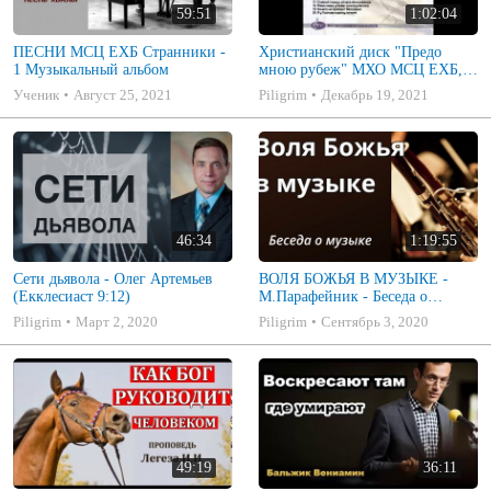
59:51
1:02:04
ПЕСНИ МСЦ ЕХБ Странники -
Христианский диск "Предо
1 Музыкальный альбом
мною рубеж" МХО МСЦ ЕХБ,
музыкальный альбом, пение,
Ученик
Август 25, 2021
Piligrim
Декабрь 19, 2021
музыка
46:34
1:19:55
Сети дьявола - Олег Артемьев
ВОЛЯ БОЖЬЯ В МУЗЫКЕ -
(Екклесиаст 9:12)
М.Парафейник - Беседа о
музыке 2
Piligrim
Март 2, 2020
Piligrim
Сентябрь 3, 2020
49:19
36:11