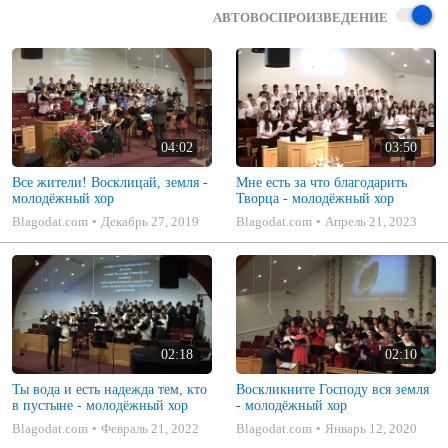
АВТОВОСПРОИЗВЕДЕНИЕ
04:02
03:50
Все жители! Восклицай, земля -
Мне есть за что благодарить
молодёжный хор
Творца - молодёжный хор
Blagodat.com
Декабрь 27, 2019
Blagodat.com
Апрель 21, 2023
02:18
02:10
Ты вода и есть надежда тем, кто
Воскликните Господу вся земля
в пустыне - молодёжный хор
- молодёжный хор
Blagodat.com
Февраль 21, 2022
Blagodat.com
Январь 12, 2020