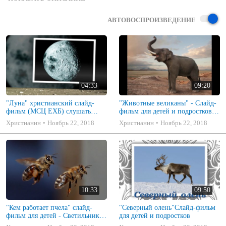
Христианская социально-политическая публицистическая драма, 
действие которой происходит в 1960-70-е годы на территории 
АВТОВОСПРОИЗВЕДЕНИЕ
СССР. Сюжет рассказывает о том как главному герою приходилось 
проходить жизненные испытания и сохранять веру не смотря на 
абсурд советской власти. 

  Просьба не устраивать в комментариях срач на тему 
конфессиональных споров.  Кто верит во Христа, тот и христианин.
04:33
09:20
"Луна" христианский слайд-
"Животные великаны" - Слайд-
фильм (МСЦ ЕХБ) слушать
фильм для детей и подростков
онлайн
(МСЦ ЕХБ) слушать онлайн
Христианин
Ноябрь 22, 2018
Христианин
Ноябрь 22, 2018
10:33
09:50
"Кем работает пчела" слайд-
"Северный олень"Слайд-фильм
фильм для детей - Светильник
для детей и подростков
№3 2011№1