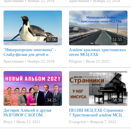
Христианин
Ноябрь 22, 2018
Христианин
Ноябрь 22, 2018
07:06
51:55
"Императорские пингвины" -
Альбом красивых христианских
Слайд-фильм для детей и
песен МСЦ ЕХБ
подростков (МСЦ ЕХБ) слушать
Христианин
Ноябрь 22, 2018
Piligrim
Июль 25, 2022
онлайн
34:25
58:36
Дегтярев Алексей и друзья
ПЕСНИ МСЦ ЕХБ Странники -
РАЗГОВОР С БОГОМ
7 Христианский альбом МСЦ
Христианские песни МСЦ ЕХБ
ЕХБ
Peace
Июль 13, 2021
Evangelist
Февраль 7, 2022
2021 (7я)