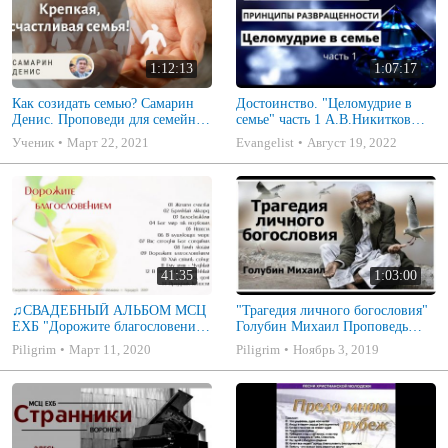
1:12:13
1:07:17
Как созидать семью? Самарин
Достоинство. "Целомудрие в
Денис. Проповеди для семейных
семье" часть 1 А.В.Никитков
МСЦ ЕХБ
Беседа для семейных МСЦ ЕХБ
Ученик
Март 22, 2021
Evangelist
Август 19, 2022
41:35
1:03:00
♫СВАДЕБНЫЙ АЛЬБОМ МСЦ
"Трагедия личного богословия"
ЕХБ "Дорожите благословением
Голубин Михаил Проповедь
- Христианские песни.
2019
Piligrim
Март 11, 2020
Piligrim
Ноябрь 3, 2019
Музыкальный диск. Псалмы