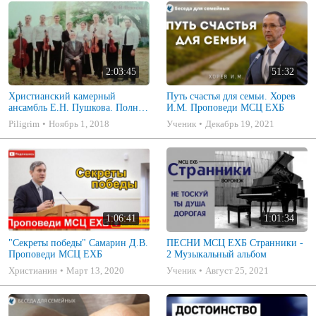
2:03:45
51:32
Христианский камерный
Путь счастья для семьи. Хорев
ансамбль Е.Н. Пушкова. Полное
И.М. Проповеди МСЦ ЕХБ
собрание
Piligrim
Ноябрь 1, 2018
Ученик
Декабрь 19, 2021
1:06:41
1:01:34
"Секреты победы" Самарин Д.В.
ПЕСНИ МСЦ ЕХБ Странники -
Проповеди МСЦ ЕХБ
2 Музыкальный альбом
Христианин
Март 13, 2020
Ученик
Август 25, 2021