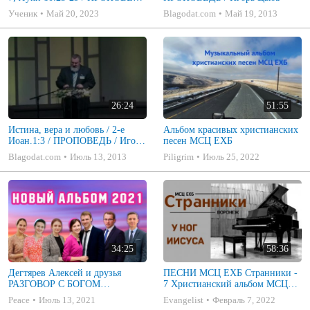
/ Игорь Цыба
Ученик
Май 20, 2023
Blagodat.com
Май 19, 2013
26:24
51:55
Истина, вера и любовь / 2-е
Альбом красивых христианских
Иоан.1:3 / ПРОПОВЕДЬ / Игорь
песен МСЦ ЕХБ
Цыба
Blagodat.com
Июль 13, 2013
Piligrim
Июль 25, 2022
34:25
58:36
Дегтярев Алексей и друзья
ПЕСНИ МСЦ ЕХБ Странники -
РАЗГОВОР С БОГОМ
7 Христианский альбом МСЦ
Христианские песни МСЦ ЕХБ
ЕХБ
Peace
Июль 13, 2021
Evangelist
Февраль 7, 2022
2021 (7я)