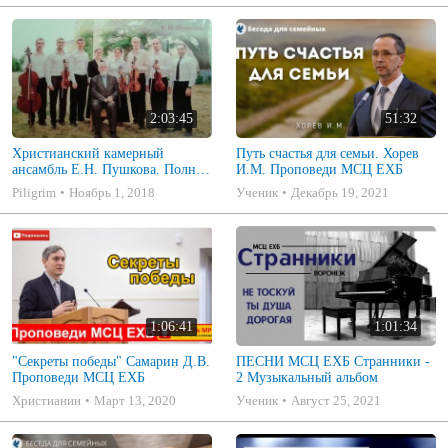
2:03:45
51:32
Христианский камерный
Путь счастья для семьи. Хорев
ансамбль Е.Н. Пушкова. Полное
И.М. Проповеди МСЦ ЕХБ
собрание
Piligrim
Ноябрь 1, 2018
Ученик
Декабрь 19, 2021
1:06:41
1:01:34
"Секреты победы" Самарин Д.В.
ПЕСНИ МСЦ ЕХБ Странники -
Проповеди МСЦ ЕХБ
2 Музыкальный альбом
Христианин
Март 13, 2020
Ученик
Август 25, 2021