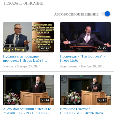
Да испытывает же себя человек (проповедь) Игорь Цыба

3-4-2018 Воскресение, Утро 

United Church of Tacoma
АВТОВОСПРОИЗВЕДЕНИЕ
20:25
35:20
Публикуется последняя
Проповедь - "Три Вопроса" -
проповедь || Игорь Цыба ||
Игорь Цыба
Которую он произнес на
Ученик
Январь 23, 2024
Христианин
Ноябрь 20, 2018
богослужении 31.12.2023
50:14
56:17
А кто мой ближний? /Левит 6:1-
Истинное Счастье /
7; Луки 10:25-29 / ПРОПОВЕДЬ
ПРОПОВЕДЬ / Игорь Цыба