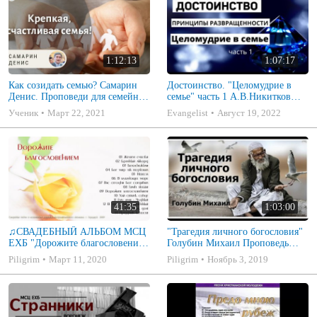
1:12:13
1:07:17
Как созидать семью? Самарин
Достоинство. "Целомудрие в
Денис. Проповеди для семейных
семье" часть 1 А.В.Никитков
МСЦ ЕХБ
Беседа для семейных МСЦ ЕХБ
Ученик
Март 22, 2021
Evangelist
Август 19, 2022
41:35
1:03:00
♫СВАДЕБНЫЙ АЛЬБОМ МСЦ
"Трагедия личного богословия"
ЕХБ "Дорожите благословением
Голубин Михаил Проповедь
- Христианские песни.
2019
Piligrim
Март 11, 2020
Piligrim
Ноябрь 3, 2019
Музыкальный диск. Псалмы