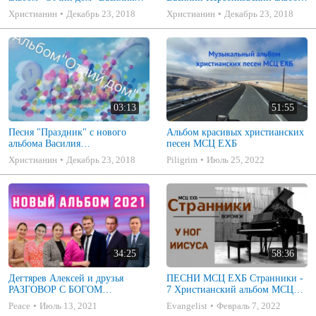
Перебековского 2016
"Отчий дом"2016
Христианин
Декабрь 23, 2018
Христианин
Декабрь 23, 2018
03:13
51:55
Песня "Праздник" с нового
Альбом красивых христианских
альбома Василия
песен МСЦ ЕХБ
Перебековського "Отчий
Христианин
Декабрь 23, 2018
Piligrim
Июль 25, 2022
Дом"2016г.
34:25
58:36
Дегтярев Алексей и друзья
ПЕСНИ МСЦ ЕХБ Странники -
РАЗГОВОР С БОГОМ
7 Христианский альбом МСЦ
Христианские песни МСЦ ЕХБ
ЕХБ
Peace
Июль 13, 2021
Evangelist
Февраль 7, 2022
2021 (7я)