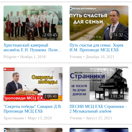
2:03:45
51:32
Христианский камерный
Путь счастья для семьи. Хорев
ансамбль Е.Н. Пушкова. Полное
И.М. Проповеди МСЦ ЕХБ
собрание
Piligrim
Ноябрь 1, 2018
Ученик
Декабрь 19, 2021
1:06:41
1:01:34
"Секреты победы" Самарин Д.В.
ПЕСНИ МСЦ ЕХБ Странники -
Проповеди МСЦ ЕХБ
2 Музыкальный альбом
Христианин
Март 13, 2020
Ученик
Август 25, 2021