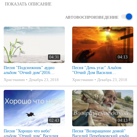
Альбом Василия Перебиковского 2016

Подписывайтесь на канал
АВТОВОСПРОИЗВЕДЕНИЕ
04:31
04:13
Песня "Подснежник" аудио
Песня "День угас" Альбом
альбом "Отчий дом"2016
"Отчий Дом Василия
Василия Перебиковського
Перебиковского 2016 г.
Христианин
Декабрь 23, 2018
Христианин
Декабрь 23, 2018
02:43
04:13
Песня "Хорошо что небо"
Песня "Возвращение домой"
альбом "Отчий дом" Василия
Василий Перебиковский альбом