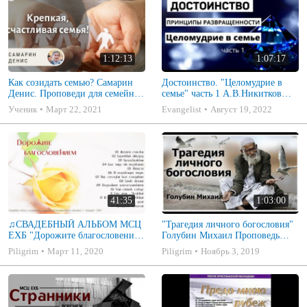
1:12:13
1:07:17
Как созидать семью? Самарин
Достоинство. "Целомудрие в
Денис. Проповеди для семейных
семье" часть 1 А.В.Никитков
МСЦ ЕХБ
Беседа для семейных МСЦ ЕХБ
Ученик
Март 22, 2021
Evangelist
Август 19, 2022
41:35
1:03:00
♫СВАДЕБНЫЙ АЛЬБОМ МСЦ
"Трагедия личного богословия"
ЕХБ "Дорожите благословением
Голубин Михаил Проповедь
- Христианские песни.
2019
Piligrim
Март 11, 2020
Piligrim
Ноябрь 3, 2019
Музыкальный диск. Псалмы