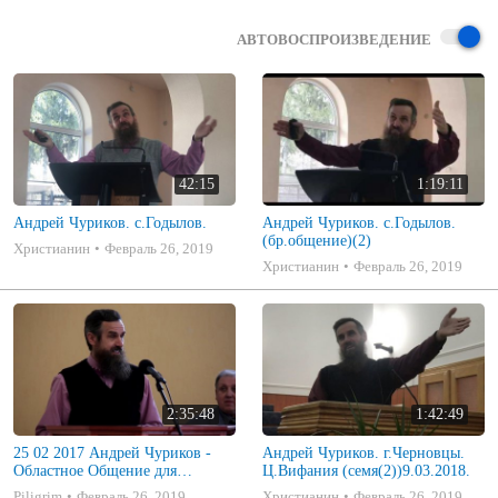
АВТОВОСПРОИЗВЕДЕНИЕ
42:15
1:19:11
Андрей Чуриков. с.Годылов.
Андрей Чуриков. с.Годылов.
(бр.общение)(2)
Христианин
Февраль 26, 2019
Христианин
Февраль 26, 2019
2:35:48
1:42:49
25 02 2017 Андрей Чуриков -
Андрей Чуриков. г.Черновцы.
Областное Общение для
Ц.Вифания (семя(2))9.03.2018.
пожилой молодежи
Piligrim
Февраль 26, 2019
Христианин
Февраль 26, 2019