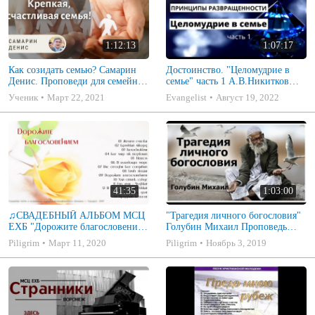
1:12:13
1:07:17
Как созидать семью? Самарин
Достоинство. "Целомудрие в
Денис. Проповеди для семейных
семье" часть 1 А.В.Никитков
МСЦ ЕХБ
Беседа для семейных МСЦ ЕХБ
Ученик
Март 22, 2021
Evangelist
Август 19, 2022
41:35
1:03:00
♫СВАДЕБНЫЙ АЛЬБОМ МСЦ
"Трагедия личного богословия"
ЕХБ "Дорожите благословением
Голубин Михаил Проповедь
- Христианские песни.
2019
Piligrim
Март 11, 2020
Piligrim
Ноябрь 3, 2019
Музыкальный диск. Псалмы