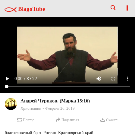
BlagoTube
Андрей Чуриков. (Марка 15:16)
Христианин
Февраль 26, 2019
Повтор
Поделиться
Скачать
благословеный брат. Россия. Красноярский край.