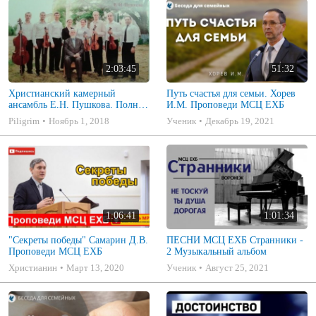
2:03:45
51:32
Христианский камерный
Путь счастья для семьи. Хорев
ансамбль Е.Н. Пушкова. Полное
И.М. Проповеди МСЦ ЕХБ
собрание
Piligrim
Ноябрь 1, 2018
Ученик
Декабрь 19, 2021
1:06:41
1:01:34
"Секреты победы" Самарин Д.В.
ПЕСНИ МСЦ ЕХБ Странники -
Проповеди МСЦ ЕХБ
2 Музыкальный альбом
Христианин
Март 13, 2020
Ученик
Август 25, 2021