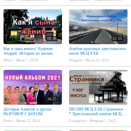
08:36
51:55
Как я сына женил! Чуриков
Альбом красивых христианских
Андрей. Истории из жизни.
песен МСЦ ЕХБ
Bible
Июль 7, 2020
Piligrim
Июль 25, 2022
34:25
58:36
Дегтярев Алексей и друзья
ПЕСНИ МСЦ ЕХБ Странники -
РАЗГОВОР С БОГОМ
7 Христианский альбом МСЦ
Христианские песни МСЦ ЕХБ
ЕХБ
Peace
Июль 13, 2021
Evangelist
Февраль 7, 2022
2021 (7я)