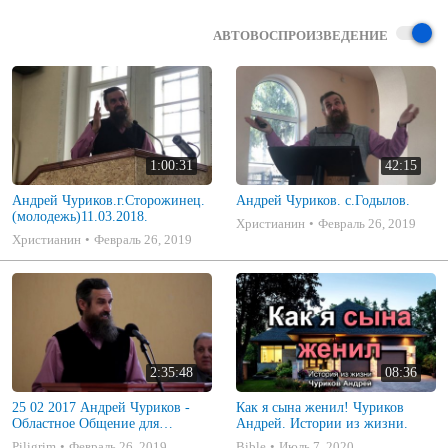
АВТОВОСПРОИЗВЕДЕНИЕ
1:00:31
42:15
Андрей Чуриков.г.Сторожинец.
Андрей Чуриков. с.Годылов.
(молодежь)11.03.2018.
Христианин
Февраль 26, 2019
Христианин
Февраль 26, 2019
2:35:48
08:36
25 02 2017 Андрей Чуриков -
Как я сына женил! Чуриков
Областное Общение для
Андрей. Истории из жизни.
пожилой молодежи
Piligrim
Февраль 26, 2019
Bible
Июль 7, 2020