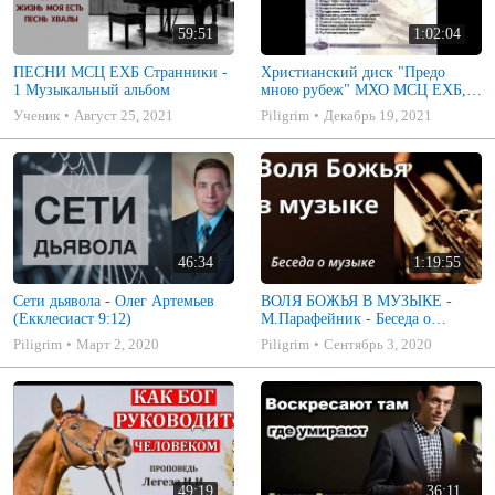
59:51
1:02:04
ПЕСНИ МСЦ ЕХБ Странники -
Христианский диск "Предо
1 Музыкальный альбом
мною рубеж" МХО МСЦ ЕХБ,
музыкальный альбом, пение,
Ученик
Август 25, 2021
Piligrim
Декабрь 19, 2021
музыка
46:34
1:19:55
Сети дьявола - Олег Артемьев
ВОЛЯ БОЖЬЯ В МУЗЫКЕ -
(Екклесиаст 9:12)
М.Парафейник - Беседа о
музыке 2
Piligrim
Март 2, 2020
Piligrim
Сентябрь 3, 2020
49:19
36:11