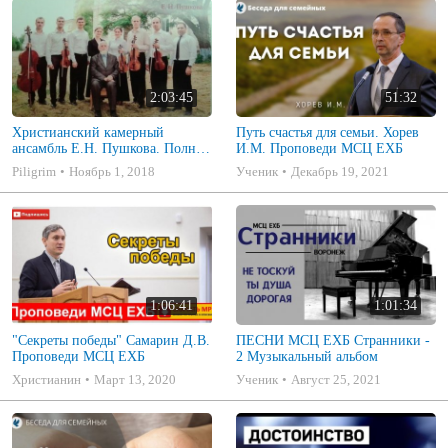
2:03:45
51:32
Христианский камерный
Путь счастья для семьи. Хорев
ансамбль Е.Н. Пушкова. Полное
И.М. Проповеди МСЦ ЕХБ
собрание
Piligrim
Ноябрь 1, 2018
Ученик
Декабрь 19, 2021
1:06:41
1:01:34
"Секреты победы" Самарин Д.В.
ПЕСНИ МСЦ ЕХБ Странники -
Проповеди МСЦ ЕХБ
2 Музыкальный альбом
Христианин
Март 13, 2020
Ученик
Август 25, 2021