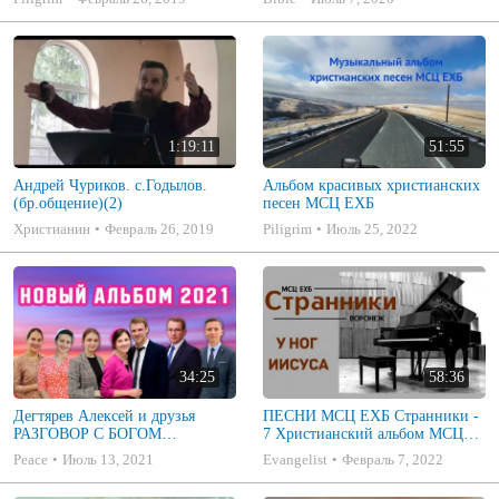
1:19:11
51:55
Андрей Чуриков. с.Годылов.
Альбом красивых христианских
(бр.общение)(2)
песен МСЦ ЕХБ
Христианин
Февраль 26, 2019
Piligrim
Июль 25, 2022
34:25
58:36
Дегтярев Алексей и друзья
ПЕСНИ МСЦ ЕХБ Странники -
РАЗГОВОР С БОГОМ
7 Христианский альбом МСЦ
Христианские песни МСЦ ЕХБ
ЕХБ
Peace
Июль 13, 2021
Evangelist
Февраль 7, 2022
2021 (7я)