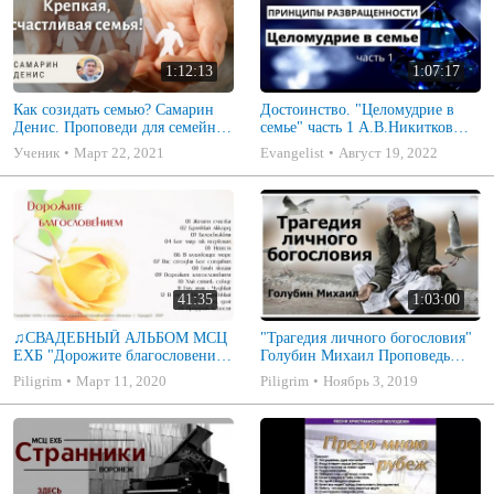
1:12:13
1:07:17
Как созидать семью? Самарин
Достоинство. "Целомудрие в
Денис. Проповеди для семейных
семье" часть 1 А.В.Никитков
МСЦ ЕХБ
Беседа для семейных МСЦ ЕХБ
Ученик
Март 22, 2021
Evangelist
Август 19, 2022
41:35
1:03:00
♫СВАДЕБНЫЙ АЛЬБОМ МСЦ
"Трагедия личного богословия"
ЕХБ "Дорожите благословением
Голубин Михаил Проповедь
- Христианские песни.
2019
Piligrim
Март 11, 2020
Piligrim
Ноябрь 3, 2019
Музыкальный диск. Псалмы