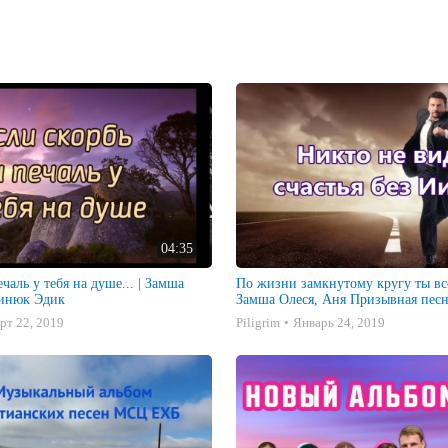
04:35
чаль у тебя на душе... | Замша
По жизни замкнутому кругу ты вс
ринюк Эдик
Замша Олеся, Аня Призывная пес
рт 22, 2019
Piligrim
Январь 24, 2019