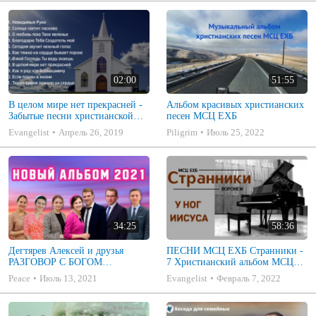
02:00
51:55
В целом мире нет прекрасней -
Альбом красивых христианских
Забытые песни христианской
песен МСЦ ЕХБ
юности
Evangelist
Апрель 26, 2019
Piligrim
Июль 25, 2022
34:25
58:36
Дегтярев Алексей и друзья
ПЕСНИ МСЦ ЕХБ Странники -
РАЗГОВОР С БОГОМ
7 Христианский альбом МСЦ
Христианские песни МСЦ ЕХБ
ЕХБ
Peace
Июль 13, 2021
Evangelist
Февраль 7, 2022
2021 (7я)