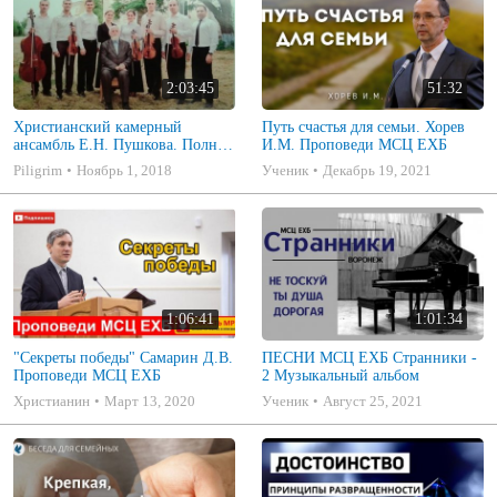
2:03:45
51:32
Христианский камерный
Путь счастья для семьи. Хорев
ансамбль Е.Н. Пушкова. Полное
И.М. Проповеди МСЦ ЕХБ
собрание
Piligrim
Ноябрь 1, 2018
Ученик
Декабрь 19, 2021
1:06:41
1:01:34
"Секреты победы" Самарин Д.В.
ПЕСНИ МСЦ ЕХБ Странники -
Проповеди МСЦ ЕХБ
2 Музыкальный альбом
Христианин
Март 13, 2020
Ученик
Август 25, 2021