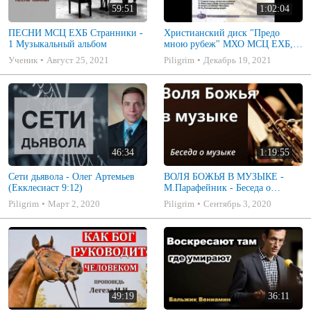
59:51
1:02:04
ПЕСНИ МСЦ ЕХБ Странники -
Христианский диск "Предо
1 Музыкальный альбом
мною рубеж" МХО МСЦ ЕХБ,
музыкальный альбом, пение,
Ученик
Август 25, 2021
Piligrim
Декабрь 19, 2021
музыка
46:34
1:19:55
Сети дьявола - Олег Артемьев
ВОЛЯ БОЖЬЯ В МУЗЫКЕ -
(Екклесиаст 9:12)
М.Парафейник - Беседа о
музыке 2
Piligrim
Март 2, 2020
Piligrim
Сентябрь 3, 2020
49:19
36:11