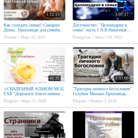
1:12:13
1:07:17
Как созидать семью? Самарин
Достоинство. "Целомудрие в
Денис. Проповеди для семейных
семье" часть 1 А.В.Никитков
МСЦ ЕХБ
Беседа для семейных МСЦ ЕХБ
Ученик
Март 22, 2021
Evangelist
Август 19, 2022
41:35
1:03:00
♫СВАДЕБНЫЙ АЛЬБОМ МСЦ
"Трагедия личного богословия"
ЕХБ "Дорожите благословением
Голубин Михаил Проповедь
- Христианские песни.
2019
Piligrim
Март 11, 2020
Piligrim
Ноябрь 3, 2019
Музыкальный диск. Псалмы