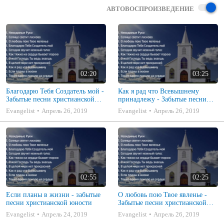
АВТОВОСПРОИЗВЕДЕНИЕ
02:20
03:25
Благодарю Тебя Создатель мой -
Как я рад что Всевышнему
Забытые песни христианской
принадлежу - Забытые песни
юности
христианской юности
Evangelist
Апрель 26, 2019
Evangelist
Апрель 26, 2019
02:55
02:25
Если планы в жизни - забытые
О любовь пою Твое явленье -
песни христианской юности
Забытые песни христианской
юности
Evangelist
Апрель 24, 2019
Evangelist
Апрель 26, 2019