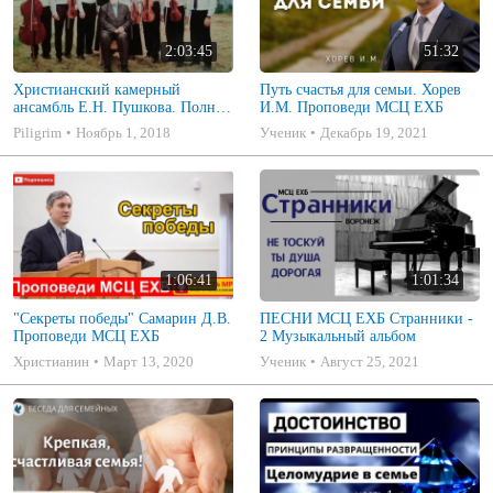
2:03:45
51:32
Христианский камерный
Путь счастья для семьи. Хорев
ансамбль Е.Н. Пушкова. Полное
И.М. Проповеди МСЦ ЕХБ
собрание
Piligrim
Ноябрь 1, 2018
Ученик
Декабрь 19, 2021
1:06:41
1:01:34
"Секреты победы" Самарин Д.В.
ПЕСНИ МСЦ ЕХБ Странники -
Проповеди МСЦ ЕХБ
2 Музыкальный альбом
Христианин
Март 13, 2020
Ученик
Август 25, 2021