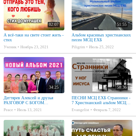
02:07
51:55
А всё-таки на свете стоит жить -
Альбом красивых христианских
стих
песен МСЦ ЕХБ
Ученик
Ноябрь 23, 2021
Piligrim
Июль 25, 2022
34:25
58:36
Дегтярев Алексей и друзья
ПЕСНИ МСЦ ЕХБ Странники -
РАЗГОВОР С БОГОМ
7 Христианский альбом МСЦ
Христианские песни МСЦ ЕХБ
ЕХБ
Peace
Июль 13, 2021
Evangelist
Февраль 7, 2022
2021 (7я)