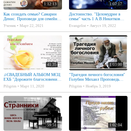
1:12:13
1:07:17
Как созидать семью? Самарин
Достоинство. "Целомудрие в
Денис. Проповеди для семейных
семье" часть 1 А.В.Никитков
МСЦ ЕХБ
Беседа для семейных МСЦ ЕХБ
Ученик
Март 22, 2021
Evangelist
Август 19, 2022
41:35
1:03:00
♫СВАДЕБНЫЙ АЛЬБОМ МСЦ
"Трагедия личного богословия"
ЕХБ "Дорожите благословением
Голубин Михаил Проповедь
- Христианские песни.
2019
Piligrim
Март 11, 2020
Piligrim
Ноябрь 3, 2019
Музыкальный диск. Псалмы
59:51
1:02:04