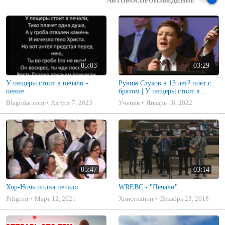
АВТОВОСПРОИЗВЕДЕНИЕ
05:03
03:29
У пещеры стоит в печали -
Рувим Стуков в 13 лет? поет с
пение
братом | У пещеры стоит в
печали
Blagodat.com
Август 7, 2023
Ученик
Январь 18, 2022
05:47
03:14
Хор-Ночь полна печали
WREBC - "Печали"
Piligrim
Март 12, 2021
Христианин
Декабрь 23, 2018