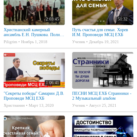
2:03:45
51:32
Христианский камерный
Путь счастья для семьи. Хорев
ансамбль Е.Н. Пушкова. Полное
И.М. Проповеди МСЦ ЕХБ
собрание
Piligrim
Ноябрь 1, 2018
Ученик
Декабрь 19, 2021
1:06:41
1:01:34
"Секреты победы" Самарин Д.В.
ПЕСНИ МСЦ ЕХБ Странники -
Проповеди МСЦ ЕХБ
2 Музыкальный альбом
Христианин
Март 13, 2020
Ученик
Август 25, 2021