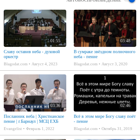
АВТОВОСПРОИЗВЕДЕНИЕ
01:55
03:48
Славу оставив неба - духовой
В сумраке звёздном полночного
оркестр
неба - пение
Blagodat.com
Август 4, 2023
Blagodat.com
Август 3, 2020
03:36
02:46
Посланник неба | Христианское
Всё в этом мире Богу славу поёт
пение | г.Барнаул | МСЦ ЕХБ
- пение
Evangelist
Февраль 1, 2022
Blagodat.com
Октябрь 31, 2019