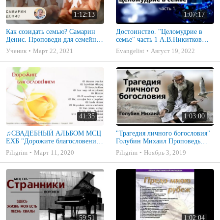
1:12:13
1:07:17
Как созидать семью? Самарин
Достоинство. "Целомудрие в
Денис. Проповеди для семейных
семье" часть 1 А.В.Никитков
МСЦ ЕХБ
Беседа для семейных МСЦ ЕХБ
Ученик
Март 22, 2021
Evangelist
Август 19, 2022
41:35
1:03:00
♫СВАДЕБНЫЙ АЛЬБОМ МСЦ
"Трагедия личного богословия"
ЕХБ "Дорожите благословением
Голубин Михаил Проповедь
- Христианские песни.
2019
Piligrim
Март 11, 2020
Piligrim
Ноябрь 3, 2019
Музыкальный диск. Псалмы
59:51
1:02:04