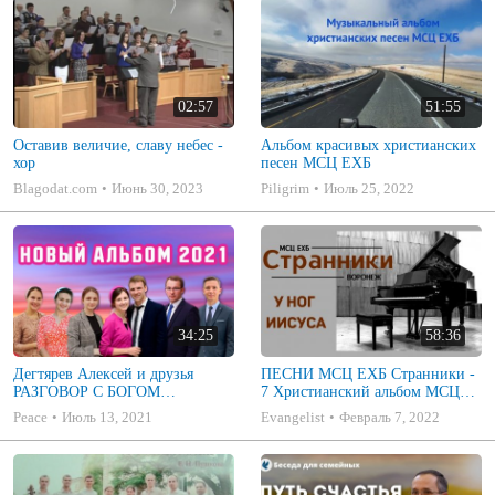
02:57
51:55
Оставив величие, славу небес -
Альбом красивых христианских
хор
песен МСЦ ЕХБ
Blagodat.com
Июнь 30, 2023
Piligrim
Июль 25, 2022
34:25
58:36
Дегтярев Алексей и друзья
ПЕСНИ МСЦ ЕХБ Странники -
РАЗГОВОР С БОГОМ
7 Христианский альбом МСЦ
Христианские песни МСЦ ЕХБ
ЕХБ
Peace
Июль 13, 2021
Evangelist
Февраль 7, 2022
2021 (7я)