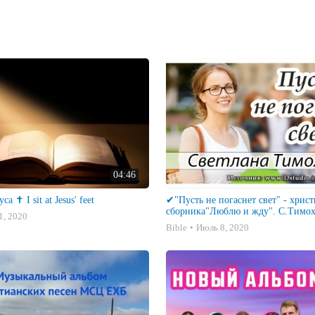
04:46
а ✝️ I sit at Jesus' feet
✔"Пусть не погаснет свет" - хрис
сборника"Люблю и жду". С.Тимо
1, 2020
Bible
Июль 8, 2020