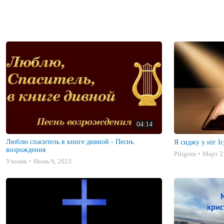
04:14
Люблю спаситель в книге дивной - Песнь
Я сиджу у ніг Ісус
возрождения
Piligrim
Март 2
Ученик
Июнь 9, 2023