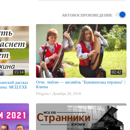
АВТОВОСПРОИЗВЕДЕНИЕ
15:14
02:42
Отче, люблю — ансамбль "Буковинська перлина" |
тианский рассказ
Клипы
хина. МСЦ ЕХБ
Piligrim
Декабрь 28, 2018