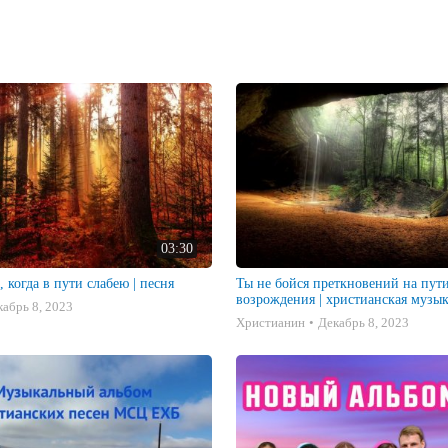
03:30
 когда в пути слабею | песня
Ты не бойся преткновений на пути
возрождения | христианская музы
кабрь 8, 2023
Христианин
Декабрь 8, 2023