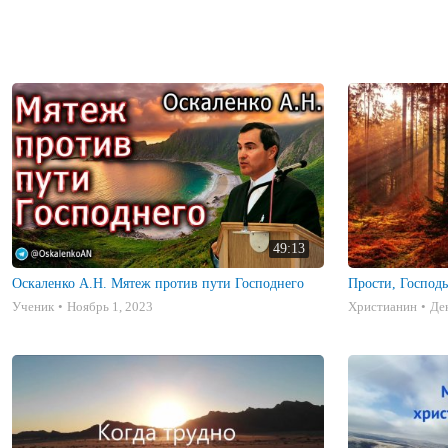
49:13
Оскаленко А.Н. Мятеж против пути Господнего
Прости, Господь,
Ученик
Ноябрь 1, 2023
Христианин
Де