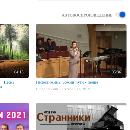
АВТОВОСПРОИЗВЕДЕНИЕ
04:15
05:36
 | Песнь
Непостижимы Божии пути - пение
ка
Blagodat.com
Октябрь 17, 2019