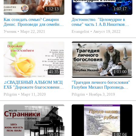
1:12:13
1:07:17
Как созидать семью? Самарин
Достоинство. "Целомудрие в
Денис. Проповеди для семейных
семье" часть 1 А.В.Никитков
МСЦ ЕХБ
Беседа для семейных МСЦ ЕХБ
Ученик
Март 22, 2021
Evangelist
Август 19, 2022
41:35
1:03:00
♫СВАДЕБНЫЙ АЛЬБОМ МСЦ
"Трагедия личного богословия"
ЕХБ "Дорожите благословением
Голубин Михаил Проповедь
- Христианские песни.
2019
Piligrim
Март 11, 2020
Piligrim
Ноябрь 3, 2019
Музыкальный диск. Псалмы
59:51
1:02:04