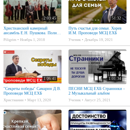
2:03:45
51:32
Христианский камерный
Путь счастья для семьи. Хорев
ансамбль Е.Н. Пушкова. Полное
И.М. Проповеди МСЦ ЕХБ
собрание
Piligrim
Ноябрь 1, 2018
Ученик
Декабрь 19, 2021
1:06:41
1:01:34
"Секреты победы" Самарин Д.В.
ПЕСНИ МСЦ ЕХБ Странники -
Проповеди МСЦ ЕХБ
2 Музыкальный альбом
Христианин
Март 13, 2020
Ученик
Август 25, 2021