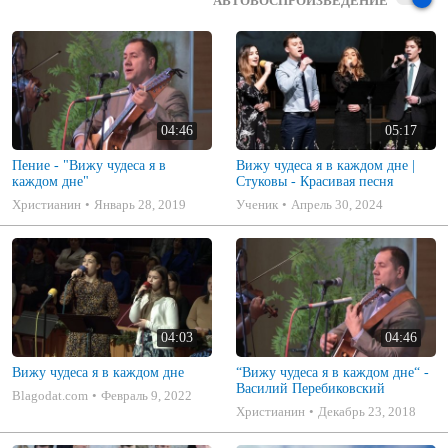
АВТОВОСПРОИЗВЕДЕНИЕ
04:46
05:17
Пение - "Вижу чудеса я в
Вижу чудеса я в каждом дне |
каждом дне"
Стуковы - Красивая песня
Христианин
Январь 28, 2019
Ученик
Апрель 30, 2024
04:03
04:46
Вижу чудеса я в каждом дне
“Вижу чудеса я в каждом дне“ -
Василий Перебиковский
Blagodat.com
Февраль 9, 2022
Христианин
Декабрь 23, 2018