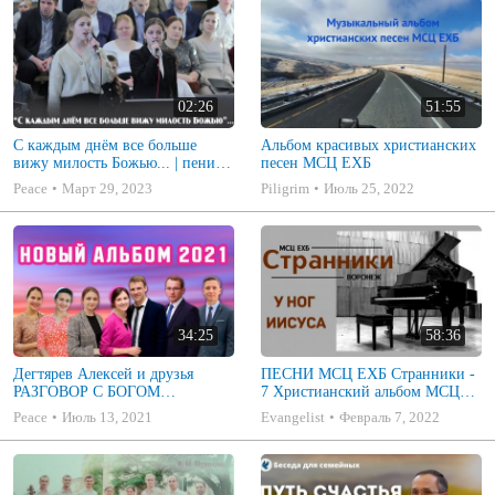
02:26
51:55
С каждым днём все больше
Альбом красивых христианских
вижу милость Божью... | пение |
песен МСЦ ЕХБ
Новосибирск
Peace
Март 29, 2023
Piligrim
Июль 25, 2022
34:25
58:36
Дегтярев Алексей и друзья
ПЕСНИ МСЦ ЕХБ Странники -
РАЗГОВОР С БОГОМ
7 Христианский альбом МСЦ
Христианские песни МСЦ ЕХБ
ЕХБ
Peace
Июль 13, 2021
Evangelist
Февраль 7, 2022
2021 (7я)