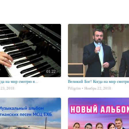
01:22
гда на мир смотрю я...
Великий Бог! Когда на мир смотрю
 23, 2018
Piligrim
Ноябрь 22, 2018