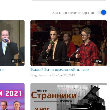
АВТОВОСПРОИЗВЕДЕНИЕ
03:21
00:42
 я
Великий Бог не перестал любить - стих
Blagodat.com
Ноябрь 27, 2019