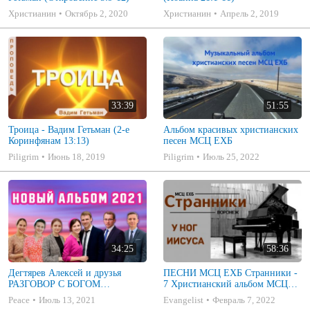
Христианин
Октябрь 2, 2020
Христианин
Апрель 2, 2019
33:39
51:55
Троица - Вадим Гетьман (2-е
Альбом красивых христианских
Коринфянам 13:13)
песен МСЦ ЕХБ
Piligrim
Июнь 18, 2019
Piligrim
Июль 25, 2022
34:25
58:36
Дегтярев Алексей и друзья
ПЕСНИ МСЦ ЕХБ Странники -
РАЗГОВОР С БОГОМ
7 Христианский альбом МСЦ
Христианские песни МСЦ ЕХБ
ЕХБ
Peace
Июль 13, 2021
Evangelist
Февраль 7, 2022
2021 (7я)