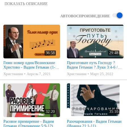
слушать проповеди на приложении 

 Вадим Гетьман - State Collage 2012
АВТОВОСПРОИЗВЕДЕНИЕ
36:58
29:48
Гимн номер один/Вознескние
Приготовьте путь Господу ?
Христово - Вадим Гетьман (1-е
Вадим Гетьман ? Луки 3:4-6 /
Тимофею 3:16)
проповедь на Новий Год
Христианин
Апрель 7, 2021
Христианин
Март 25, 2022
32:20
35:10
Расовое примирение - Вадим
Разочарования - Вадим Гетьман
Гетьман (Откровение 5:9-12)
(Иоанна 21:1-11)