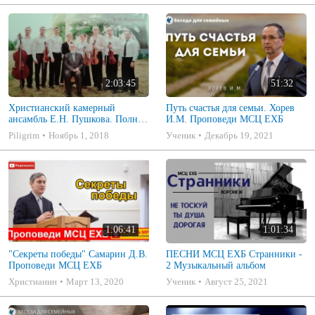
2:03:45
51:32
Христианский камерный
Путь счастья для семьи. Хорев
ансамбль Е.Н. Пушкова. Полное
И.М. Проповеди МСЦ ЕХБ
собрание
Piligrim
Ноябрь 1, 2018
Ученик
Декабрь 19, 2021
1:06:41
1:01:34
"Секреты победы" Самарин Д.В.
ПЕСНИ МСЦ ЕХБ Странники -
Проповеди МСЦ ЕХБ
2 Музыкальный альбом
Христианин
Март 13, 2020
Ученик
Август 25, 2021