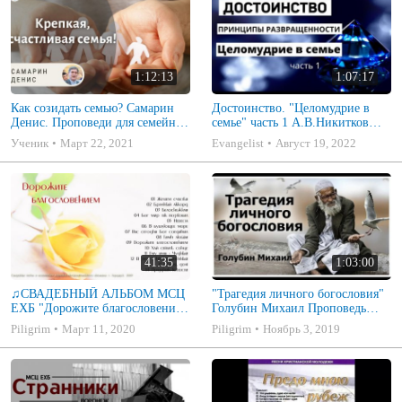
1:12:13
1:07:17
Как созидать семью? Самарин
Достоинство. "Целомудрие в
Денис. Проповеди для семейных
семье" часть 1 А.В.Никитков
МСЦ ЕХБ
Беседа для семейных МСЦ ЕХБ
Ученик
Март 22, 2021
Evangelist
Август 19, 2022
41:35
1:03:00
♫СВАДЕБНЫЙ АЛЬБОМ МСЦ
"Трагедия личного богословия"
ЕХБ "Дорожите благословением
Голубин Михаил Проповедь
- Христианские песни.
2019
Piligrim
Март 11, 2020
Piligrim
Ноябрь 3, 2019
Музыкальный диск. Псалмы