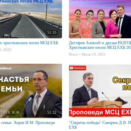
51:55
х христианских песен МСЦ ЕХБ
Дегтярев Алексей и друзья РАЗ
Христианские песни МСЦ ЕХБ 202
5, 2022
Peace
Июль 13, 2021
51:32
я семьи. Хорев И.М. Проповеди
"Секреты победы" Самарин Д.В. Проповеди МСЦ
ЕХБ