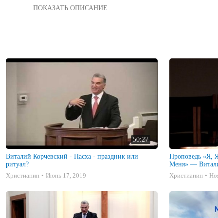
Подписка на Рассылку здесь 

Задай вопрос пастору 

1. И сказал им: истинно говорю вам: есть некоторые из стоящ
в силе. 

2. И, по прошествии дней шести, взял Иисус Петра, Иакова и 
3. Одежды Его сделались блистающими, весьма белыми, как сн
4. И явился им Илия с Моисеем; и беседовали с Иисусом. 

5. При сем Петр сказал Иисусу: Равви! хорошо нам здесь быть
6. Ибо не знал, что сказать; потому что они были в страхе. 

7. И явилось облако, осеняющее их, и из облака исшел глас,
8. И, внезапно посмотрев вокруг, никого более с собою не вид
9. Когда же сходили они с горы, Он не велел никому рассказы
(Св. Евангелие от Марка 
9:1
-9)
50:27
Виталий Корчевский - Пасха - праздник или
Проповедь «Я, Я Господь, и нет Спасителя кроме
ритуал?
Меня» — Витал
Христианин
Июнь 17, 2019
Христианин
Но