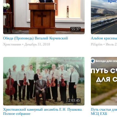
55:37
Обида (Проповедь) Виталий Корчевский
Альбом красивы
Христианин
Декабрь 31, 2018
Piligrim
Июль 2
2:03:45
Христианский камерный ансамбль Е.Н. Пушкова.
Путь счастья дл
Полное собрание
МСЦ ЕХБ