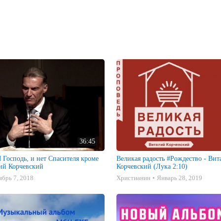
их здесь, которые не вкусят смерти, как уже увидят Царствие Божие, при
Иоанна, и возвел на гору высокую особо их одних, и преобразился перед
ег, как на земле белильщик не может выбелить. 

; сделаем три кущи: Тебе одну, Моисею одну, и одну Илии. 

 глаголющий: Сей есть Сын Мой возлюбленный; Его слушайте. 

ели, кроме одного Иисуса. 

вать о том, что видели, доколе Сын Человеческий не воскреснет из мертвы
36:45
Великая радость #Рождество - Вит
ий Корчевский
Корчевский (Лука 2:10)
ябрь 7, 2018
Христианин
Январь 28, 2019