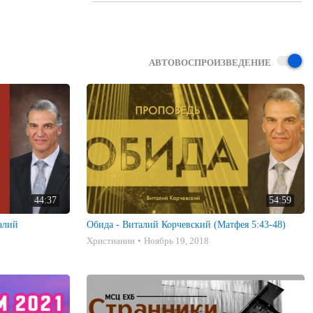
шедшее 
АВТОВОСПРОИЗВЕДЕНИЕ
 ними. 

х. 

44:37
54:59
алий
Обида - Виталий Корчевский (Матфея 5:43-48)
Христианин
Ноябрь 19, 2018