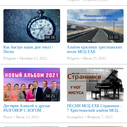
04:16
51:55
Как быстро наши дни текут /
Альбом красивых христианских
Песня
песен МСЦ ЕХБ
Piligrim
Октябрь 12, 2022
Piligrim
Июль 25, 2022
34:25
58:36
Дегтярев Алексей и друзья
ПЕСНИ МСЦ ЕХБ Странники -
РАЗГОВОР С БОГОМ
7 Христианский альбом МСЦ
Христианские песни МСЦ ЕХБ
ЕХБ
Peace
Июль 13, 2021
Evangelist
Февраль 7, 2022
2021 (7я)