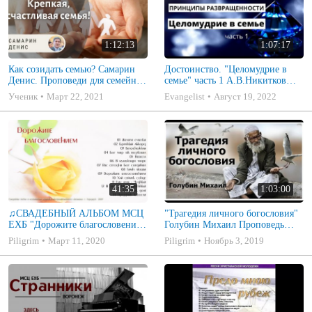
1:12:13
1:07:17
Как созидать семью? Самарин
Достоинство. "Целомудрие в
Денис. Проповеди для семейных
семье" часть 1 А.В.Никитков
МСЦ ЕХБ
Беседа для семейных МСЦ ЕХБ
Ученик
Март 22, 2021
Evangelist
Август 19, 2022
41:35
1:03:00
♫СВАДЕБНЫЙ АЛЬБОМ МСЦ
"Трагедия личного богословия"
ЕХБ "Дорожите благословением
Голубин Михаил Проповедь
- Христианские песни.
2019
Piligrim
Март 11, 2020
Piligrim
Ноябрь 3, 2019
Музыкальный диск. Псалмы