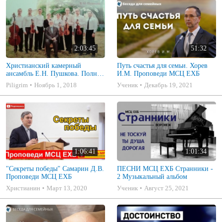
2:03:45
51:32
Христианский камерный
Путь счастья для семьи. Хорев
ансамбль Е.Н. Пушкова. Полное
И.М. Проповеди МСЦ ЕХБ
собрание
Piligrim
Ноябрь 1, 2018
Ученик
Декабрь 19, 2021
1:06:41
1:01:34
"Секреты победы" Самарин Д.В.
ПЕСНИ МСЦ ЕХБ Странники -
Проповеди МСЦ ЕХБ
2 Музыкальный альбом
Христианин
Март 13, 2020
Ученик
Август 25, 2021