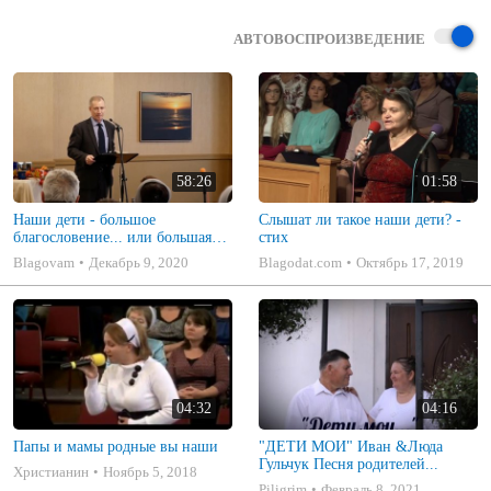
АВТОВОСПРОИЗВЕДЕНИЕ
58:26
01:58
Наши дети - большое
Слышат ли такое наши дети? -
благословение... или большая
стих
боль (Семейная конференция -
Blagovam
Декабрь 9, 2020
Blagodat.com
Октябрь 17, 2019
Территория Завета) - Часть 5
04:32
04:16
Папы и мамы родные вы наши
"ДЕТИ МОИ" Иван &Люда
Гульчук Песня родителей...
Христианин
Ноябрь 5, 2018
Piligrim
Февраль 8, 2021