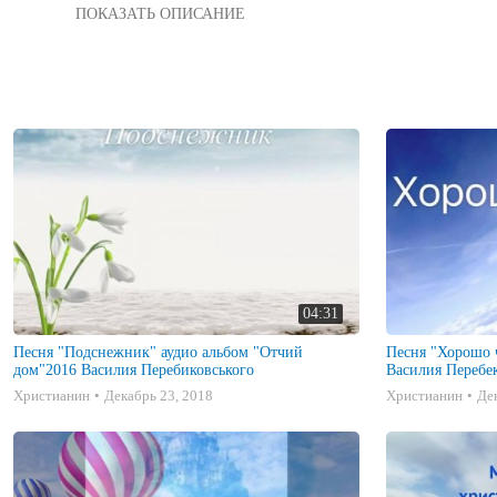
Альбом "Отчий Дом" песня "День угас" альбом Василия Переб
04:31
Песня "Подснежник" аудио альбом "Отчий
Песня "Хорошо 
дом"2016 Василия Перебиковського
Василия Перебек
Христианин
Декабрь 23, 2018
Христианин
Де