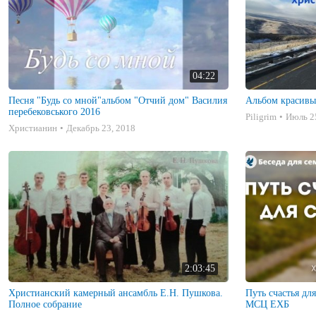
04:22
Песня "Будь со мной"альбом "Отчий дом" Василия
Альбом красивы
перебековського 2016
Piligrim
Июль 2
Христианин
Декабрь 23, 2018
2:03:45
Христианский камерный ансамбль Е.Н. Пушкова.
Путь счастья дл
Полное собрание
МСЦ ЕХБ