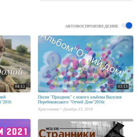
АВТОВОСПРОИЗВЕДЕНИЕ
04:13
03:13
лий
Песня "Праздник" с нового альбома Василия
м"2016
Перебековського "Отчий Дом"2016г.
Христианин
Декабрь 23, 2018