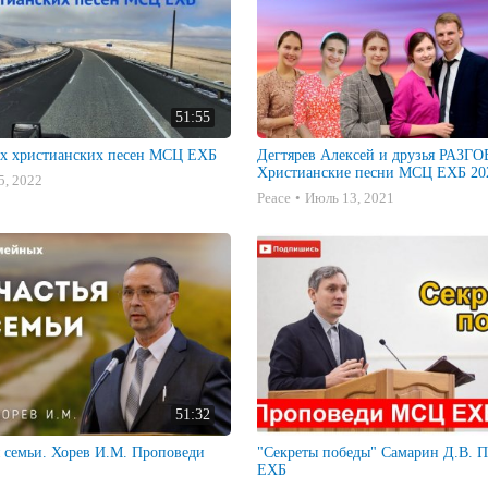
51:55
х христианских песен МСЦ ЕХБ
Дегтярев Алексей и друзья РАЗ
Христианские песни МСЦ ЕХБ 202
5, 2022
Peace
Июль 13, 2021
51:32
я семьи. Хорев И.М. Проповеди
"Секреты победы" Самарин Д.В. Проповеди МСЦ
ЕХБ