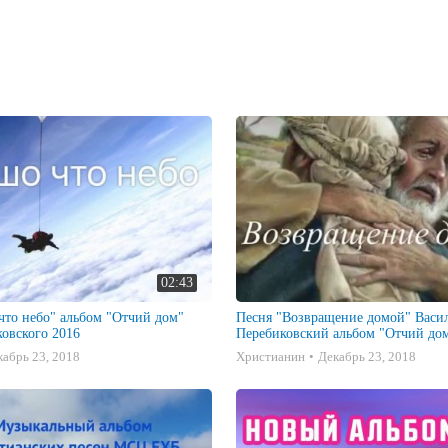
иковского 2016 г.
02:43
что небо" альбом "Отчий дом"
Песня "Возвращение домой" Васи
овского 2016
Перебиковский альбом "Отчий до
кабрь 23, 2018
Христианин
Декабрь 23, 2018