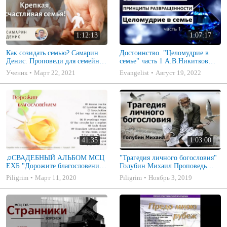
1:12:13
1:07:17
Как созидать семью? Самарин
Достоинство. "Целомудрие в
Денис. Проповеди для семейных
семье" часть 1 А.В.Никитков
МСЦ ЕХБ
Беседа для семейных МСЦ ЕХБ
Ученик
Март 22, 2021
Evangelist
Август 19, 2022
41:35
1:03:00
♫СВАДЕБНЫЙ АЛЬБОМ МСЦ
"Трагедия личного богословия"
ЕХБ "Дорожите благословением
Голубин Михаил Проповедь
- Христианские песни.
2019
Piligrim
Март 11, 2020
Piligrim
Ноябрь 3, 2019
Музыкальный диск. Псалмы