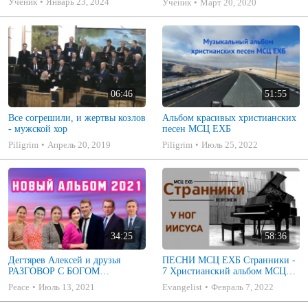
Ученик
Январь 23, 2024
Ученик
Март 20, 2020
МСЦ ЕХБ) ВСЕ Част
06:46
51:55
Все согрешили, и жертвы козлов
Альбом красивых христианских
- мужской хор
песен МСЦ ЕХБ
Piligrim
Апрель 20, 2019
Piligrim
Июль 25, 2022
34:25
58:36
Дегтярев Алексей и друзья
ПЕСНИ МСЦ ЕХБ Странники -
РАЗГОВОР С БОГОМ
7 Христианский альбом МСЦ
Христианские песни МСЦ ЕХБ
ЕХБ
Peace
Июль 13, 2021
Evangelist
Февраль 7, 2022
2021 (7я)