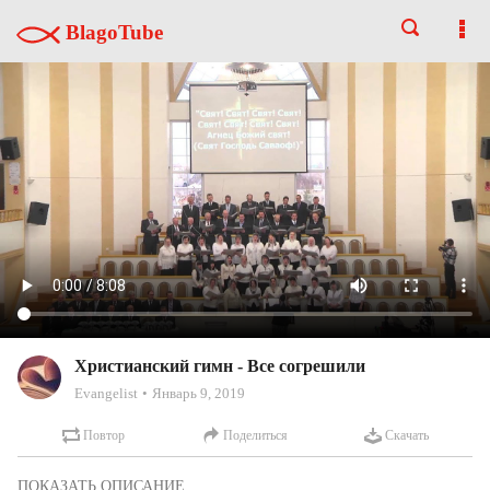
BlagoTube
Христианский гимн - Все согрешили
Evangelist
Январь 9, 2019
Повтор
Поделиться
Скачать
Христианский гимн - Все согрешили и жертвы козлов
