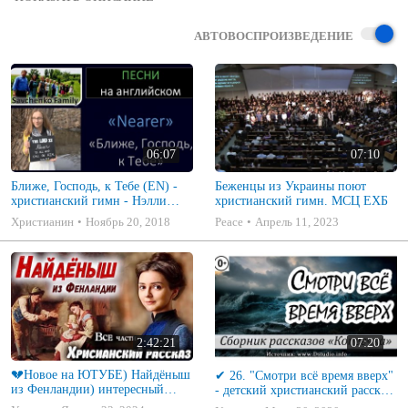
не смогли омывать их грехов...

За каждый грех должна быть смерть!

АВТОВОСПРОИЗВЕДЕНИЕ
За каждый грех должна быть смерть!

Исполняет старший хор ц.Спасение

7 февраля 2016г.
06:07
07:10
Ближе, Господь, к Тебе (EN) -
Беженцы из Украины поют
христианский гимн - Нэлли
христианский гимн. МСЦ ЕХБ
Савченко Nearer music video
Христианин
Ноябрь 20, 2018
Peace
Апрель 11, 2023
2:42:21
07:20
💔Новое на ЮТУБЕ) Найдёныш
✔ 26. "Смотри всё время вверх"
из Фенландии) интересный
- детский христианский рассказ,
Христианский Рассказ (Studio
сборник "Копеечка" МСЦ ЕХБ