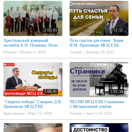
2:03:45
51:32
Христианский камерный
Путь счастья для семьи. Хорев
ансамбль Е.Н. Пушкова. Полное
И.М. Проповеди МСЦ ЕХБ
собрание
Piligrim
Ноябрь 1, 2018
Ученик
Декабрь 19, 2021
1:06:41
1:01:34
"Секреты победы" Самарин Д.В.
ПЕСНИ МСЦ ЕХБ Странники -
Проповеди МСЦ ЕХБ
2 Музыкальный альбом
Христианин
Март 13, 2020
Ученик
Август 25, 2021