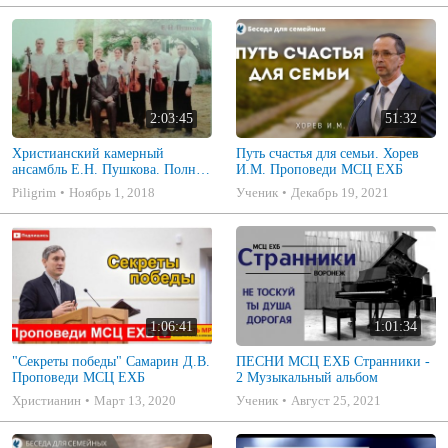
2:03:45
51:32
Христианский камерный
Путь счастья для семьи. Хорев
ансамбль Е.Н. Пушкова. Полное
И.М. Проповеди МСЦ ЕХБ
собрание
Piligrim
Ноябрь 1, 2018
Ученик
Декабрь 19, 2021
1:06:41
1:01:34
"Секреты победы" Самарин Д.В.
ПЕСНИ МСЦ ЕХБ Странники -
Проповеди МСЦ ЕХБ
2 Музыкальный альбом
Христианин
Март 13, 2020
Ученик
Август 25, 2021