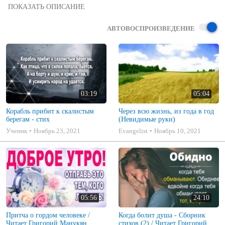
Два брати - пісня християнська - притча

ХРИСТИАНСКИЕ ПЕСНИ
АВТОВОСПРОИЗВЕДЕНИЕ
03:19
05:04
Корабль прибит к скалистым
Через всю жизнь, из года в год
берегам - стих
(Невидимые руки)
Ученик
Ноябрь 23, 2021
Evangelist
Ноябрь 10, 2021
05:56
24:10
Притча о гордом человеке /
Когда болит душа - Сборник
Читает Григорий Манукян
стихов (2) / Читает Григорий