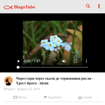
BlagoTube
Через гори через скали де терновники росли -
Хрест брата - пісня
Piligrim
Февраль 25, 2019
Повтор
Поделиться
Скачать