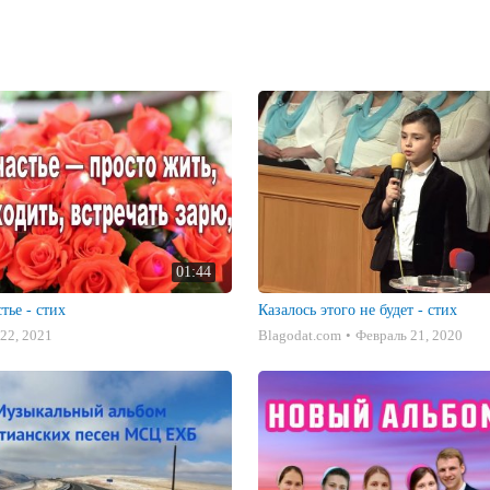
01:44
тье - стих
Казалось этого не будет - стих
22, 2021
Blagodat.com
Февраль 21, 2020