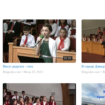
01:01
Иисус родился - стих
В городе Давидо
Blagodat.com
Июль 19, 2023
Blagodat.com
Я