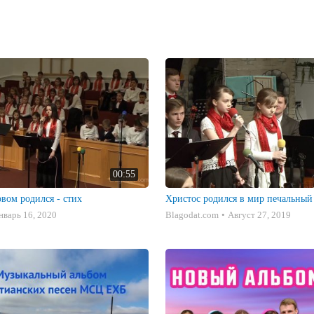
00:55
вом родился - стих
Христос родился в мир печальный 
нварь 16, 2020
Blagodat.com
Август 27, 2019