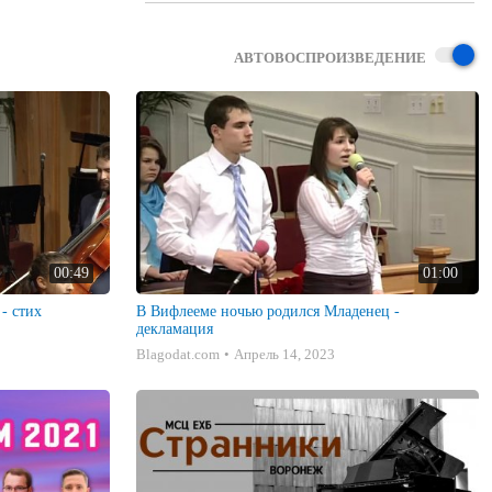
АВТОВОСПРОИЗВЕДЕНИЕ
00:49
01:00
- стих
В Вифлееме ночью родился Младенец -
декламация
Blagodat.com
Апрель 14, 2023