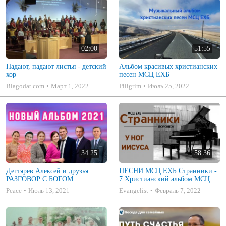
02:00
51:55
Падают, падают листья - детский
Альбом красивых христианских
хор
песен МСЦ ЕХБ
Blagodat.com
Март 1, 2022
Piligrim
Июль 25, 2022
34:25
58:36
Дегтярев Алексей и друзья
ПЕСНИ МСЦ ЕХБ Странники -
РАЗГОВОР С БОГОМ
7 Христианский альбом МСЦ
Христианские песни МСЦ ЕХБ
ЕХБ
Peace
Июль 13, 2021
Evangelist
Февраль 7, 2022
2021 (7я)