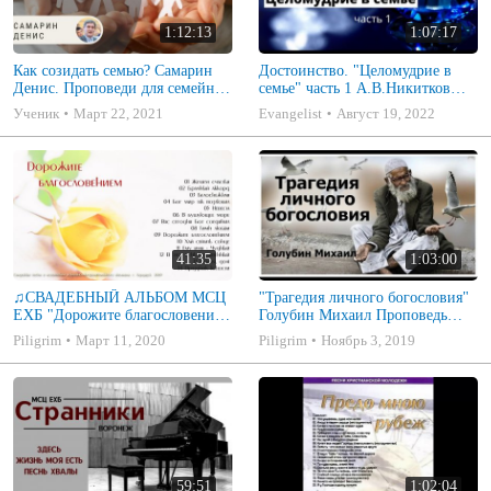
1:12:13
1:07:17
Как созидать семью? Самарин
Достоинство. "Целомудрие в
Денис. Проповеди для семейных
семье" часть 1 А.В.Никитков
МСЦ ЕХБ
Беседа для семейных МСЦ ЕХБ
Ученик
Март 22, 2021
Evangelist
Август 19, 2022
41:35
1:03:00
♫СВАДЕБНЫЙ АЛЬБОМ МСЦ
"Трагедия личного богословия"
ЕХБ "Дорожите благословением
Голубин Михаил Проповедь
- Христианские песни.
2019
Piligrim
Март 11, 2020
Piligrim
Ноябрь 3, 2019
Музыкальный диск. Псалмы
59:51
1:02:04