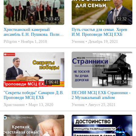
2:03:45
51:32
Христианский камерный
Путь счастья для семьи. Хорев
ансамбль Е.Н. Пушкова. Полное
И.М. Проповеди МСЦ ЕХБ
собрание
Piligrim
Ноябрь 1, 2018
Ученик
Декабрь 19, 2021
1:06:41
1:01:34
"Секреты победы" Самарин Д.В.
ПЕСНИ МСЦ ЕХБ Странники -
Проповеди МСЦ ЕХБ
2 Музыкальный альбом
Христианин
Март 13, 2020
Ученик
Август 25, 2021