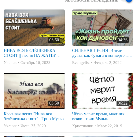
АВТОВОСПРОИЗВЕДЕНИЕ
03:50
04:36
НИВА ВСЯ БЕЛЁШЕНЬКА
СИЛЬНАЯ ПЕСНЯ: В теле
СТОИТ || песня НА ЖАТВУ
душа, как бумага в конверте...
(трио Мулык)
(ЖИЗНЬ ПРОЙДЁТ КАК
Ученик
Октябрь 16, 2023
Evangelist
Февраль 2, 2022
ДУНОВЕНИЕ) | Трио Мулык
03:50
06:22
Красивая песня "Нива вся
Чётко мерит время, маятник
белёшенька стоит" | Трио Мулык
веков | трио Мулык
Ученик
Июнь 25, 2020
Христианин
Март 22, 2019