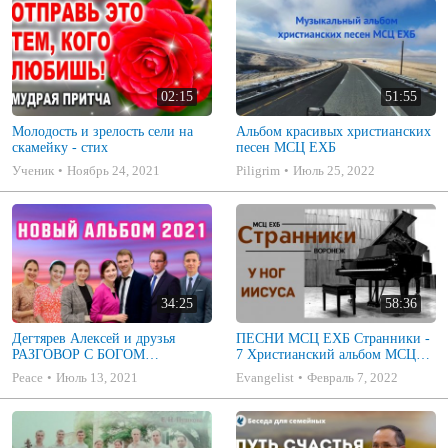
02:15
51:55
Молодость и зрелость сели на
Альбом красивых христианских
скамейку - стих
песен МСЦ ЕХБ
Ученик
Ноябрь 24, 2021
Piligrim
Июль 25, 2022
34:25
58:36
Дегтярев Алексей и друзья
ПЕСНИ МСЦ ЕХБ Странники -
РАЗГОВОР С БОГОМ
7 Христианский альбом МСЦ
Христианские песни МСЦ ЕХБ
ЕХБ
Peace
Июль 13, 2021
Evangelist
Февраль 7, 2022
2021 (7я)