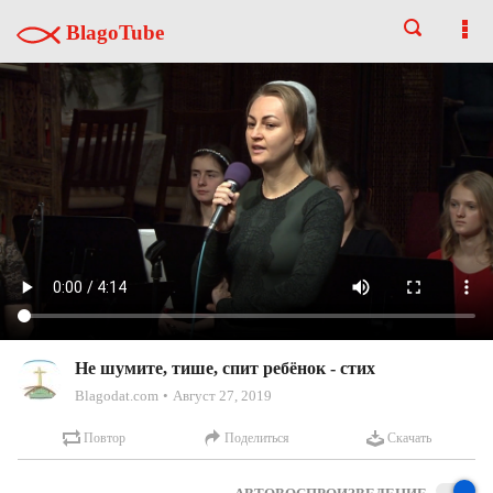
BlagoTube
Не шумите, тише, спит ребёнок - стих
Blagodat.com
Август 27, 2019
Повтор
Поделиться
Скачать