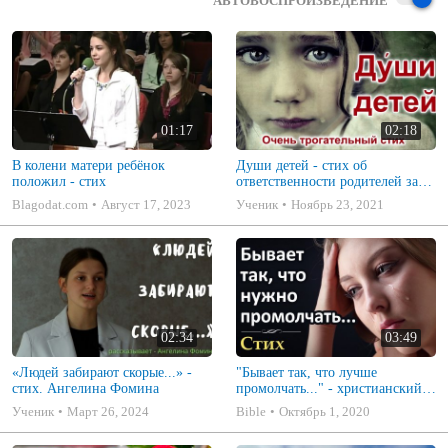
АВТОВОСПРОИЗВЕДЕНИЕ
01:17
02:18
В колени матери ребёнок
Души детей - стих об
положил - стих
ответственности родителей за
воспитание детей / Вера Кушнир
Blagodat.com
Август 17, 2023
Ученик
Ноябрь 23, 2021
02:34
03:49
«Людей забирают скорые...» -
"Бывает так, что лучше
стих. Ангелина Фомина
промолчать..." - христианский
стих. Поэзия
Ученик
Март 26, 2024
Bible
Октябрь 1, 2020