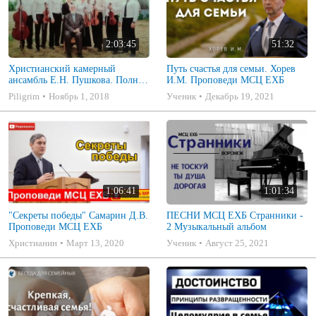
2:03:45
51:32
Христианский камерный
Путь счастья для семьи. Хорев
ансамбль Е.Н. Пушкова. Полное
И.М. Проповеди МСЦ ЕХБ
собрание
Piligrim
Ноябрь 1, 2018
Ученик
Декабрь 19, 2021
1:06:41
1:01:34
"Секреты победы" Самарин Д.В.
ПЕСНИ МСЦ ЕХБ Странники -
Проповеди МСЦ ЕХБ
2 Музыкальный альбом
Христианин
Март 13, 2020
Ученик
Август 25, 2021