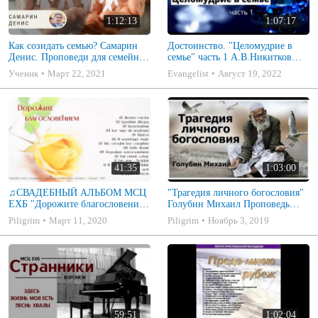
1:12:13
1:07:17
Как созидать семью? Самарин
Достоинство. "Целомудрие в
Денис. Проповеди для семейных
семье" часть 1 А.В.Никитков
МСЦ ЕХБ
Беседа для семейных МСЦ ЕХБ
Ученик
Март 22, 2021
Evangelist
Август 19, 2022
41:35
1:03:00
♫СВАДЕБНЫЙ АЛЬБОМ МСЦ
"Трагедия личного богословия"
ЕХБ "Дорожите благословением
Голубин Михаил Проповедь
- Христианские песни.
2019
Piligrim
Март 11, 2020
Piligrim
Ноябрь 3, 2019
Музыкальный диск. Псалмы
59:51
1:02:04