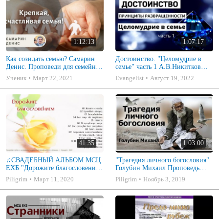
1:12:13
1:07:17
Как созидать семью? Самарин
Достоинство. "Целомудрие в
Денис. Проповеди для семейных
семье" часть 1 А.В.Никитков
МСЦ ЕХБ
Беседа для семейных МСЦ ЕХБ
Ученик
Март 22, 2021
Evangelist
Август 19, 2022
41:35
1:03:00
♫СВАДЕБНЫЙ АЛЬБОМ МСЦ
"Трагедия личного богословия"
ЕХБ "Дорожите благословением
Голубин Михаил Проповедь
- Христианские песни.
2019
Piligrim
Март 11, 2020
Piligrim
Ноябрь 3, 2019
Музыкальный диск. Псалмы