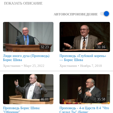
Являемся ли мы сосудом благословения? (Проповедь) Борис 
Владимирович Шива

2-18-2018 Воскресение, Утро

АВТОВОСПРОИЗВЕДЕНИЕ
United Church of Tacoma
32:23
31:16
Люди иного духа (Проповедь)
Проповедь «Глубокий корень»
Борис Шива
— Борис Шива
Христианин
Март 25, 2022
Христианин
Ноябрь 7, 2018
46:01
35:58
Проповедь Борис Шива:
Проповедь - 4-я Царств 8:4 "Что
"Общение"
Сделал Ты" (Борис