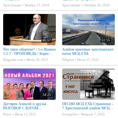
Владимирович Шива)
Христианин
Ноябрь 15, 2018
Христианин
Октябрь 20, 2020
45:57
51:55
Что такое общение? / 1-е Иоанна
Альбом красивых христианских
1:2-7 / ПРОПОВЕДЬ / Борис
песен МСЦ ЕХБ
Шива
Blagodat.com
Июль 28, 2023
Piligrim
Июль 25, 2022
34:25
58:36
Дегтярев Алексей и друзья
ПЕСНИ МСЦ ЕХБ Странники -
РАЗГОВОР С БОГОМ
7 Христианский альбом МСЦ
Христианские песни МСЦ ЕХБ
ЕХБ
Peace
Июль 13, 2021
Evangelist
Февраль 7, 2022
2021 (7я)