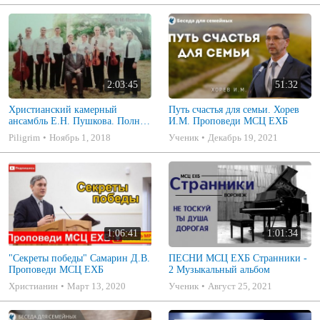
2:03:45
51:32
Христианский камерный
Путь счастья для семьи. Хорев
ансамбль Е.Н. Пушкова. Полное
И.М. Проповеди МСЦ ЕХБ
собрание
Piligrim
Ноябрь 1, 2018
Ученик
Декабрь 19, 2021
1:06:41
1:01:34
"Секреты победы" Самарин Д.В.
ПЕСНИ МСЦ ЕХБ Странники -
Проповеди МСЦ ЕХБ
2 Музыкальный альбом
Христианин
Март 13, 2020
Ученик
Август 25, 2021