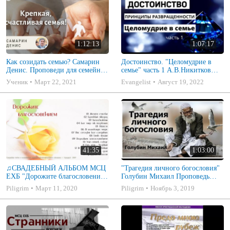
1:12:13
1:07:17
Как созидать семью? Самарин
Достоинство. "Целомудрие в
Денис. Проповеди для семейных
семье" часть 1 А.В.Никитков
МСЦ ЕХБ
Беседа для семейных МСЦ ЕХБ
Ученик
Март 22, 2021
Evangelist
Август 19, 2022
41:35
1:03:00
♫СВАДЕБНЫЙ АЛЬБОМ МСЦ
"Трагедия личного богословия"
ЕХБ "Дорожите благословением
Голубин Михаил Проповедь
- Христианские песни.
2019
Piligrim
Март 11, 2020
Piligrim
Ноябрь 3, 2019
Музыкальный диск. Псалмы