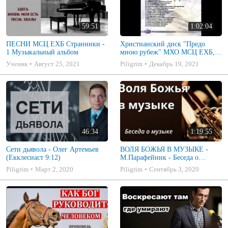
59:51
1:02:04
ПЕСНИ МСЦ ЕХБ Странники -
Христианский диск "Предо
1 Музыкальный альбом
мною рубеж" МХО МСЦ ЕХБ,
музыкальный альбом, пение,
Ученик
Август 25, 2021
Piligrim
Декабрь 19, 2021
музыка
46:34
1:19:55
Сети дьявола - Олег Артемьев
ВОЛЯ БОЖЬЯ В МУЗЫКЕ -
(Екклесиаст 9:12)
М.Парафейник - Беседа о
музыке 2
Piligrim
Март 2, 2020
Piligrim
Сентябрь 3, 2020