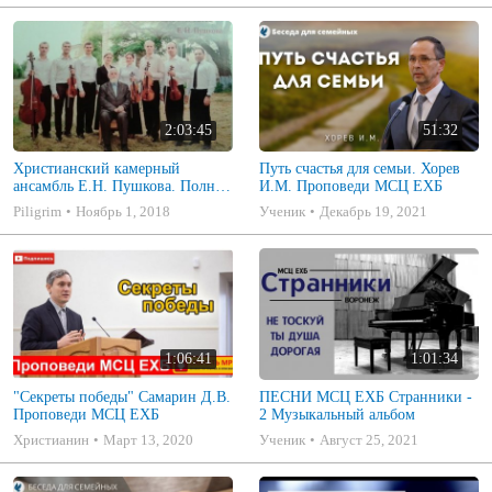
2:03:45
51:32
Христианский камерный
Путь счастья для семьи. Хорев
ансамбль Е.Н. Пушкова. Полное
И.М. Проповеди МСЦ ЕХБ
собрание
Piligrim
Ноябрь 1, 2018
Ученик
Декабрь 19, 2021
1:06:41
1:01:34
"Секреты победы" Самарин Д.В.
ПЕСНИ МСЦ ЕХБ Странники -
Проповеди МСЦ ЕХБ
2 Музыкальный альбом
Христианин
Март 13, 2020
Ученик
Август 25, 2021