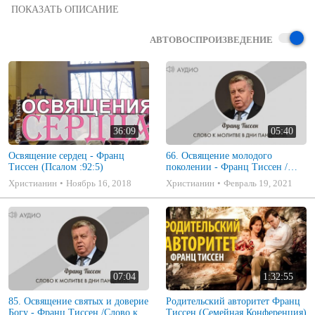
 На этом канале вы увидите видео которое касается Библейской 
Миссии

АВТОВОСПРОИЗВЕДЕНИЕ
36:09
05:40
Освящение сердец - Франц
66. Освящение молодого
Тиссен (Псалом :92:5)
поколении - Франц Тиссен /
Слово к молитве в дни
Христианин
Ноябрь 16, 2018
Христианин
Февраль 19, 2021
пандемии
07:04
1:32:55
85. Освящение святых и доверие
Родительский авторитет Франц
Богу - Франц Тиссен /Слово к
Тиссен (Семейная Конференция)