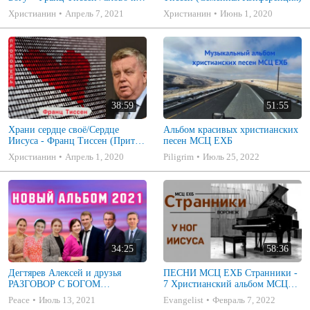
молитве в дни пандемии
Христианин
Апрель 7, 2021
Христианин
Июнь 1, 2020
38:59
51:55
Храни сердце своё/Сердце
Альбом красивых христианских
Иисуса - Франц Тиссен (Притчи
песен МСЦ ЕХБ
4:23)
Христианин
Апрель 1, 2020
Piligrim
Июль 25, 2022
34:25
58:36
Дегтярев Алексей и друзья
ПЕСНИ МСЦ ЕХБ Странники -
РАЗГОВОР С БОГОМ
7 Христианский альбом МСЦ
Христианские песни МСЦ ЕХБ
ЕХБ
Peace
Июль 13, 2021
Evangelist
Февраль 7, 2022
2021 (7я)