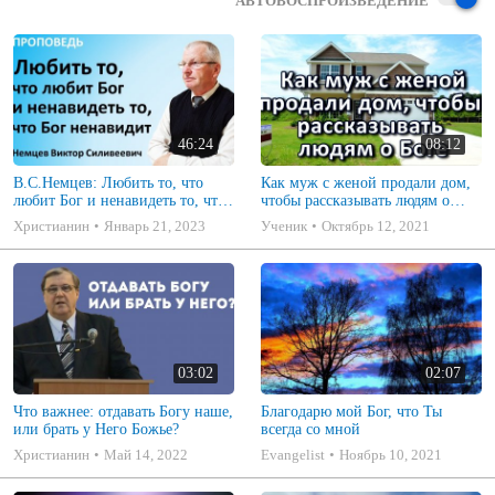
АВТОВОСПРОИЗВЕДЕНИЕ
46:24
08:12
В.С.Немцев: Любить то, что
Как муж с женой продали дом,
любит Бог и ненавидеть то, что
чтобы рассказывать людям о
Бог ненавидит / проповедь
Боге. Пример из проповеди.
Христианин
Январь 21, 2023
Ученик
Октябрь 12, 2021
(Пр.6:16-19)
03:02
02:07
Что важнее: отдавать Богу наше,
Благодарю мой Бог, что Ты
или брать у Него Божье?
всегда со мной
Христианин
Май 14, 2022
Evangelist
Ноябрь 10, 2021