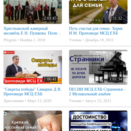
2:03:45
51:32
Христианский камерный
Путь счастья для семьи. Хорев
ансамбль Е.Н. Пушкова. Полное
И.М. Проповеди МСЦ ЕХБ
собрание
Piligrim
Ноябрь 1, 2018
Ученик
Декабрь 19, 2021
1:06:41
1:01:34
"Секреты победы" Самарин Д.В.
ПЕСНИ МСЦ ЕХБ Странники -
Проповеди МСЦ ЕХБ
2 Музыкальный альбом
Христианин
Март 13, 2020
Ученик
Август 25, 2021