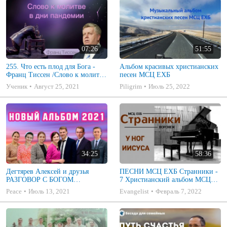
07:26
51:55
255. Что есть плод для Бога -
Альбом красивых христианских
Франц Тиссен /Слово к молитве
песен МСЦ ЕХБ
в дни пандемии
Ученик
Август 25, 2021
Piligrim
Июль 25, 2022
34:25
58:36
Дегтярев Алексей и друзья
ПЕСНИ МСЦ ЕХБ Странники -
РАЗГОВОР С БОГОМ
7 Христианский альбом МСЦ
Христианские песни МСЦ ЕХБ
ЕХБ
Peace
Июль 13, 2021
Evangelist
Февраль 7, 2022
2021 (7я)