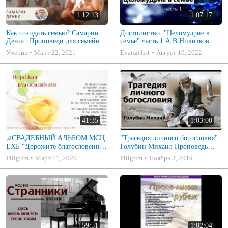
1:12:13
1:07:17
Как созидать семью? Самарин
Достоинство. "Целомудрие в
Денис. Проповеди для семейных
семье" часть 1 А.В.Никитков
МСЦ ЕХБ
Беседа для семейных МСЦ ЕХБ
Ученик
Март 22, 2021
Evangelist
Август 19, 2022
41:35
1:03:00
♫СВАДЕБНЫЙ АЛЬБОМ МСЦ
"Трагедия личного богословия"
ЕХБ "Дорожите благословением
Голубин Михаил Проповедь
- Христианские песни.
2019
Piligrim
Март 11, 2020
Piligrim
Ноябрь 3, 2019
Музыкальный диск. Псалмы
59:51
1:02:04