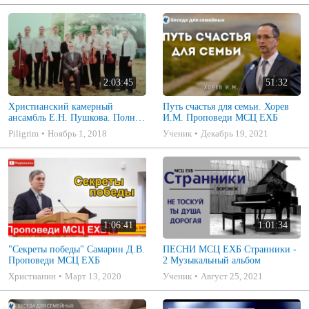
2:03:45
51:32
Христианский камерный
Путь счастья для семьи. Хорев
ансамбль Е.Н. Пушкова. Полное
И.М. Проповеди МСЦ ЕХБ
собрание
Piligrim
Ноябрь 1, 2018
Ученик
Декабрь 19, 2021
1:06:41
1:01:34
"Секреты победы" Самарин Д.В.
ПЕСНИ МСЦ ЕХБ Странники -
Проповеди МСЦ ЕХБ
2 Музыкальный альбом
Христианин
Март 13, 2020
Ученик
Август 25, 2021