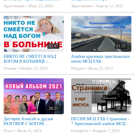
Василий)
Христианин
Март 21, 2020
Христианин
Апрель 12, 2021
03:47
51:55
НИКТО НЕ СМЕЁТСЯ НАД
Альбом красивых христианских
БОГОМ В БОЛЬНИЦЕ -
песен МСЦ ЕХБ
Наталия Шевченко / Читает
Ученик
Ноябрь 22, 2021
Piligrim
Июль 25, 2022
Григорий Манукян
34:25
58:36
Дегтярев Алексей и друзья
ПЕСНИ МСЦ ЕХБ Странники -
РАЗГОВОР С БОГОМ
7 Христианский альбом МСЦ
Христианские песни МСЦ ЕХБ
ЕХБ
Peace
Июль 13, 2021
Evangelist
Февраль 7, 2022
2021 (7я)