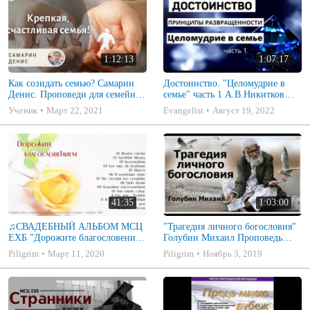
1:12:13
1:07:17
Как созидать семью? Самарин
Достоинство. "Целомудрие в
Денис. Проповеди для семейных
семье" часть 1 А.В.Никитков
МСЦ ЕХБ
Беседа для семейных МСЦ ЕХБ
Ученик
Март 22, 2021
Evangelist
Август 19, 2022
41:35
1:03:00
♫СВАДЕБНЫЙ АЛЬБОМ МСЦ
"Трагедия личного богословия"
ЕХБ "Дорожите благословением
Голубин Михаил Проповедь
- Христианские песни.
2019
Piligrim
Март 11, 2020
Piligrim
Ноябрь 3, 2019
Музыкальный диск. Псалмы