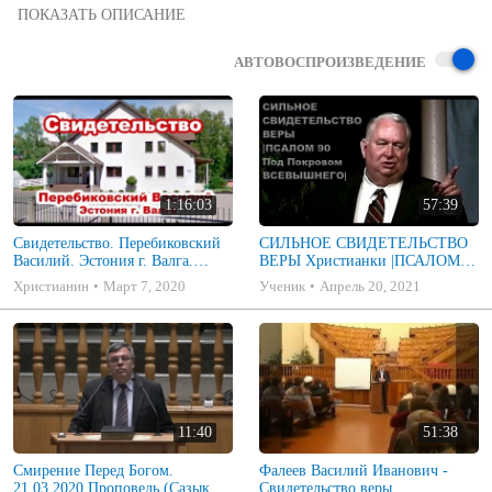
После нескольких приветствий и знакомств подошла ко мне 
молодая девушка и протянула руку с вежливыми словами 
приветствия.

АВТОВОСПРОИЗВЕДЕНИЕ
Я отозвался, но неожиданно растерялся в моей руке оказалась не 
рука, а какая-то кость. Девушка быстро среагировала и вежливо 
сказала...

№55 Евангелизационный альманах "Путь". Июль 2014 г.
1:16:03
57:39
Свидетельство. Перебиковский
СИЛЬНОЕ СВИДЕТЕЛЬСТВО
Василий. Эстония г. Валга.
ВЕРЫ Христианки |ПСАЛОМ
Проповедь МСЦ ЕХБ Музыка
90
Христианин
Март 7, 2020
Ученик
Апрель 20, 2021
11:40
51:38
Смирение Перед Богом.
Фалеев Василий Иванович -
21.03.2020 Проповедь (Сазыкин
Свидетельство веры