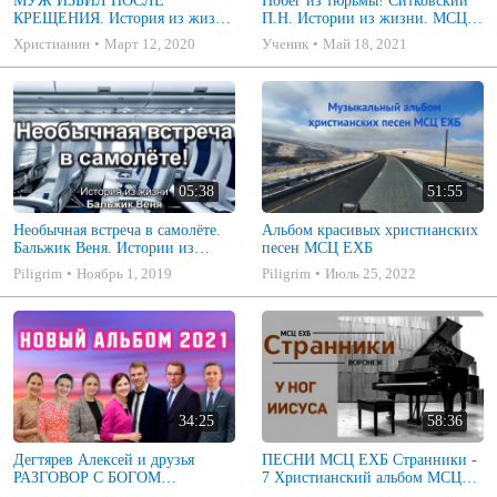
МУЖ ИЗБИЛ ПОСЛЕ
Побег из тюрьмы! Ситковский
КРЕЩЕНИЯ. История из жизни
П.Н. Истории из жизни. МСЦ
Хорева М.И. Христианские
ЕХБ
Христианин
Март 12, 2020
Ученик
Май 18, 2021
Истории МСЦ ЕХБ
05:38
51:55
Необычная встреча в самолёте.
Альбом красивых христианских
Бальжик Веня. Истории из
песен МСЦ ЕХБ
жизни. МСЦ ЕХБ
Piligrim
Ноябрь 1, 2019
Piligrim
Июль 25, 2022
34:25
58:36
Дегтярев Алексей и друзья
ПЕСНИ МСЦ ЕХБ Странники -
РАЗГОВОР С БОГОМ
7 Христианский альбом МСЦ
Христианские песни МСЦ ЕХБ
ЕХБ