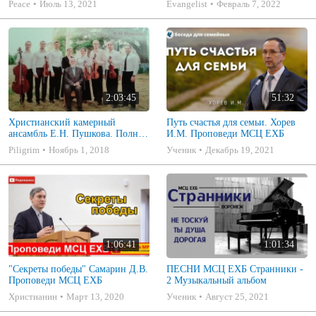
Peace
Июль 13, 2021
Evangelist
Февраль 7, 2022
2021 (7я)
2:03:45
51:32
Христианский камерный
Путь счастья для семьи. Хорев
ансамбль Е.Н. Пушкова. Полное
И.М. Проповеди МСЦ ЕХБ
собрание
Piligrim
Ноябрь 1, 2018
Ученик
Декабрь 19, 2021
1:06:41
1:01:34
"Секреты победы" Самарин Д.В.
ПЕСНИ МСЦ ЕХБ Странники -
Проповеди МСЦ ЕХБ
2 Музыкальный альбом
Христианин
Март 13, 2020
Ученик
Август 25, 2021