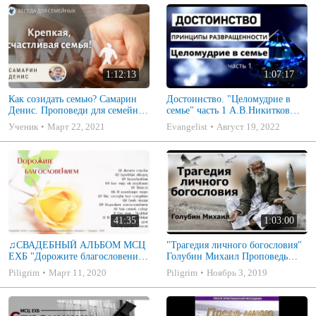
1:12:13
1:07:17
Как созидать семью? Самарин
Достоинство. "Целомудрие в
Денис. Проповеди для семейных
семье" часть 1 А.В.Никитков
МСЦ ЕХБ
Беседа для семейных МСЦ ЕХБ
Ученик
Март 22, 2021
Evangelist
Август 19, 2022
41:35
1:03:00
♫СВАДЕБНЫЙ АЛЬБОМ МСЦ
"Трагедия личного богословия"
ЕХБ "Дорожите благословением
Голубин Михаил Проповедь
- Христианские песни.
2019
Piligrim
Март 11, 2020
Piligrim
Ноябрь 3, 2019
Музыкальный диск. Псалмы