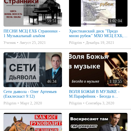
59:51
1:02:04
ПЕСНИ МСЦ ЕХБ Странники -
Христианский диск "Предо
1 Музыкальный альбом
мною рубеж" МХО МСЦ ЕХБ,
музыкальный альбом, пение,
Ученик
Август 25, 2021
Piligrim
Декабрь 19, 2021
музыка
46:34
1:19:55
Сети дьявола - Олег Артемьев
ВОЛЯ БОЖЬЯ В МУЗЫКЕ -
(Екклесиаст 9:12)
М.Парафейник - Беседа о
музыке 2
Piligrim
Март 2, 2020
Piligrim
Сентябрь 3, 2020