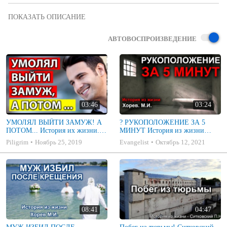
История как ДВР попали в мирскую компанию.

#МСЦЕХБ #ИСТОРИЯ #ДВР
АВТОВОСПРОИЗВЕДЕНИЕ
03:46
03:24
УМОЛЯЛ ВЫЙТИ ЗАМУЖ! А
? РУКОПОЛОЖЕНИЕ ЗА 5
ПОТОМ... История их жизни.
МИНУТ История из жизни
Примеры и проповеди МСЦ
Хорева М.И. Истории МСЦ ЕХБ
Piligrim
Ноябрь 25, 2019
Evangelist
Октябрь 12, 2021
ЕХБ
08:41
04:47