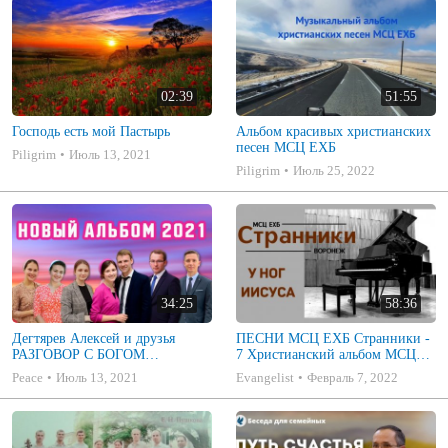
02:39
51:55
Господь есть мой Пастырь
Альбом красивых христианских
песен МСЦ ЕХБ
Piligrim
Июль 13, 2021
Piligrim
Июль 25, 2022
34:25
58:36
Дегтярев Алексей и друзья
ПЕСНИ МСЦ ЕХБ Странники -
РАЗГОВОР С БОГОМ
7 Христианский альбом МСЦ
Христианские песни МСЦ ЕХБ
ЕХБ
Peace
Июль 13, 2021
Evangelist
Февраль 7, 2022
2021 (7я)