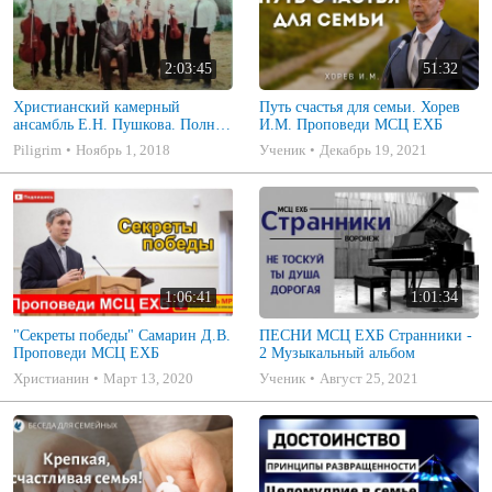
2:03:45
51:32
Христианский камерный
Путь счастья для семьи. Хорев
ансамбль Е.Н. Пушкова. Полное
И.М. Проповеди МСЦ ЕХБ
собрание
Piligrim
Ноябрь 1, 2018
Ученик
Декабрь 19, 2021
1:06:41
1:01:34
"Секреты победы" Самарин Д.В.
ПЕСНИ МСЦ ЕХБ Странники -
Проповеди МСЦ ЕХБ
2 Музыкальный альбом
Христианин
Март 13, 2020
Ученик
Август 25, 2021