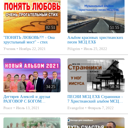
02:51
51:55
"ПОНЯТЬ ЛЮБОВЬ??! - Она
Альбом красивых христианских
хрустальный мост" - стих
песен МСЦ ЕХБ
Ученик
Ноябрь 22, 2021
Piligrim
Июль 25, 2022
34:25
58:36
Дегтярев Алексей и друзья
ПЕСНИ МСЦ ЕХБ Странники -
РАЗГОВОР С БОГОМ
7 Христианский альбом МСЦ
Христианские песни МСЦ ЕХБ
ЕХБ
Peace
Июль 13, 2021
Evangelist
Февраль 7, 2022
2021 (7я)