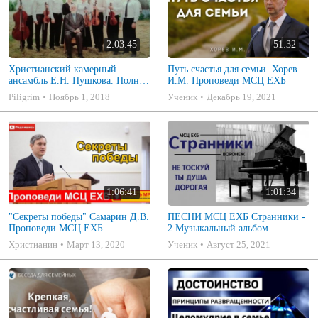
2:03:45
51:32
Христианский камерный
Путь счастья для семьи. Хорев
ансамбль Е.Н. Пушкова. Полное
И.М. Проповеди МСЦ ЕХБ
собрание
Piligrim
Ноябрь 1, 2018
Ученик
Декабрь 19, 2021
1:06:41
1:01:34
"Секреты победы" Самарин Д.В.
ПЕСНИ МСЦ ЕХБ Странники -
Проповеди МСЦ ЕХБ
2 Музыкальный альбом
Христианин
Март 13, 2020
Ученик
Август 25, 2021