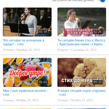
АВТОВОСПРОИЗВЕДЕНИЕ
01:19
02:26
Что сегодня ты положишь в
Ты сегодня ближе стал к Иисусу
сердце? - стих
| Христианское пение | г.Барнаул
| МСЦ ЕХБ
Ученик
Октябрь 30, 2023
Piligrim
Сентябрь 16, 2021
01:02
01:33
Мне стало нравиться молчать -
Я видел сегодня седую старушку
стих
- стих
Ученик
Ноябрь 24, 2021
Ученик
Ноябрь 23, 2021