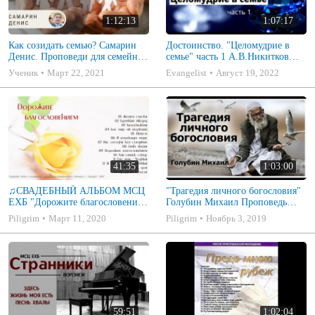
1:12:13
1:07:17
Как созидать семью? Самарин
Достоинство. "Целомудрие в
Денис. Проповеди для семейных
семье" часть 1 А.В.Никитков
МСЦ ЕХБ
Беседа для семейных МСЦ ЕХБ
Ученик
Март 22, 2021
Evangelist
Август 19, 2022
41:35
1:03:00
♫СВАДЕБНЫЙ АЛЬБОМ МСЦ
"Трагедия личного богословия"
ЕХБ "Дорожите благословением
Голубин Михаил Проповедь
- Христианские песни.
2019
Piligrim
Март 11, 2020
Piligrim
Ноябрь 3, 2019
Музыкальный диск. Псалмы
59:51
1:02:04