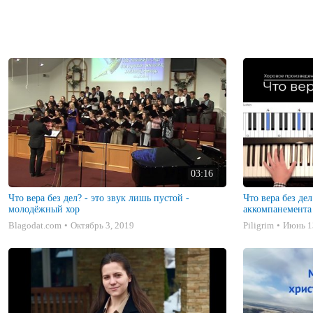
03:16
Что вера без дел? - это звук лишь пустой -
Что вера без де
молодёжный хор
аккомпанемента
Blagodat.com
Октябрь 3, 2019
Piligrim
Июнь 1