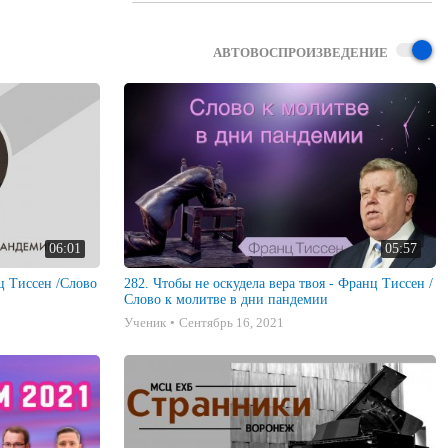
АВТОВОСПРОИЗВЕДЕНИЕ
06:01
05:57
нц Тиссен /Слово
282. Чтобы не оскудела вера твоя - Франц Тиссен /
Слово к молитве в дни пандемии
Ученик
Сентябрь 16, 2021