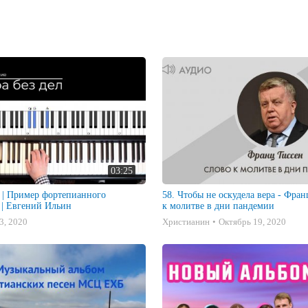
03:25
л | Пример фортепианного
58. Чтобы не оскудела вера - Фра
 | Евгений Ильин
к молитве в дни пандемии
3, 2020
Христианин
Октябрь 19, 2020