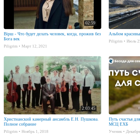
02:59
Вірш - Что будет делать человек, когда, прожив без
Альбом красивы
Бога век
Piligrim
Июль 2
Piligrim
Март 12, 2021
2:03:45
Христианский камерный ансамбль Е.Н. Пушкова.
Путь счастья дл
Полное собрание
МСЦ ЕХБ
Piligrim
Ноябрь 1, 2018
Ученик
Декабрь