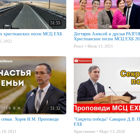
51:55
х христианских песен МСЦ ЕХБ
Дегтярев Алексей и друзья РАЗ
Христианские песни МСЦ ЕХБ 202
5, 2022
Peace
Июль 13, 2021
51:32
я семьи. Хорев И.М. Проповеди
"Секреты победы" Самарин Д.В. Проповеди МСЦ
ЕХБ
 19, 2021
Христианин
Март 13, 2020