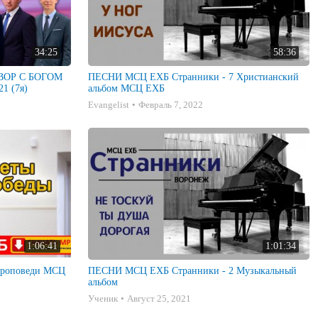
34:25
58:36
ГОВОР С БОГОМ
ПЕСНИ МСЦ ЕХБ Странники - 7 Христианский
1 (7я)
альбом МСЦ ЕХБ
Evangelist
Февраль 7, 2022
1:06:41
1:01:34
ПЕСНИ МСЦ ЕХБ Странники - 2 Музыкальный
альбом
Ученик
Август 25, 2021