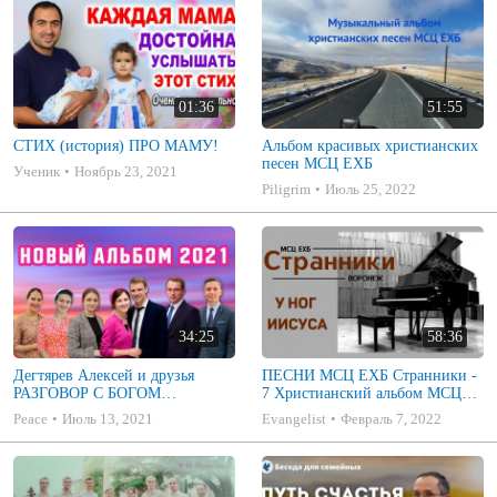
01:36
51:55
СТИХ (история) ПРО МАМУ!
Альбом красивых христианских
песен МСЦ ЕХБ
Ученик
Ноябрь 23, 2021
Piligrim
Июль 25, 2022
34:25
58:36
Дегтярев Алексей и друзья
ПЕСНИ МСЦ ЕХБ Странники -
РАЗГОВОР С БОГОМ
7 Христианский альбом МСЦ
Христианские песни МСЦ ЕХБ
ЕХБ
Peace
Июль 13, 2021
Evangelist
Февраль 7, 2022
2021 (7я)