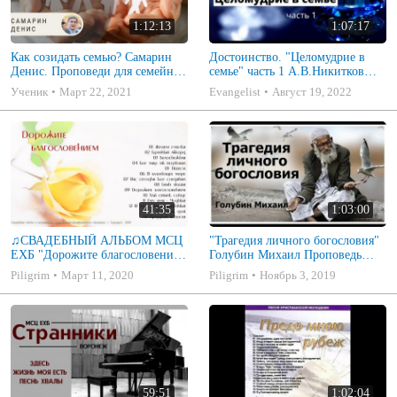
1:12:13
1:07:17
Как созидать семью? Самарин
Достоинство. "Целомудрие в
Денис. Проповеди для семейных
семье" часть 1 А.В.Никитков
МСЦ ЕХБ
Беседа для семейных МСЦ ЕХБ
Ученик
Март 22, 2021
Evangelist
Август 19, 2022
41:35
1:03:00
♫СВАДЕБНЫЙ АЛЬБОМ МСЦ
"Трагедия личного богословия"
ЕХБ "Дорожите благословением
Голубин Михаил Проповедь
- Христианские песни.
2019
Piligrim
Март 11, 2020
Piligrim
Ноябрь 3, 2019
Музыкальный диск. Псалмы
59:51
1:02:04