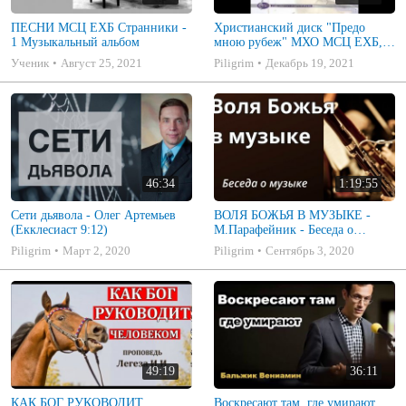
ПЕСНИ МСЦ ЕХБ Странники -
Христианский диск "Предо
1 Музыкальный альбом
мною рубеж" МХО МСЦ ЕХБ,
музыкальный альбом, пение,
Ученик
Август 25, 2021
Piligrim
Декабрь 19, 2021
музыка
46:34
1:19:55
Сети дьявола - Олег Артемьев
ВОЛЯ БОЖЬЯ В МУЗЫКЕ -
(Екклесиаст 9:12)
М.Парафейник - Беседа о
музыке 2
Piligrim
Март 2, 2020
Piligrim
Сентябрь 3, 2020
49:19
36:11
КАК БОГ РУКОВОДИТ
Воскресают там, где умирают.