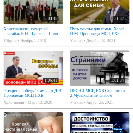
2:03:45
51:32
Христианский камерный
Путь счастья для семьи. Хорев
ансамбль Е.Н. Пушкова. Полное
И.М. Проповеди МСЦ ЕХБ
собрание
Piligrim
Ноябрь 1, 2018
Ученик
Декабрь 19, 2021
1:06:41
1:01:34
"Секреты победы" Самарин Д.В.
ПЕСНИ МСЦ ЕХБ Странники -
Проповеди МСЦ ЕХБ
2 Музыкальный альбом
Христианин
Март 13, 2020
Ученик
Август 25, 2021