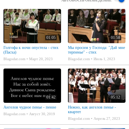
АВТОВОСПРОИЗВЕДЕНИЕ
01:05
01:58
Голгофа к ночи опустела - стих
Мы просим у Господа: "Дай мне
(Пасха)
терпенье" - стих
Blagodat.com
Март 20, 2023
Blagodat.com
Июль 1, 2023
01:42
05:12
Ангелов чудное пенье - пение
Нежно, как ангелов пенье -
квартет
Blagodat.com
Август 30, 2019
Blagodat.com
Апрель 27, 2023