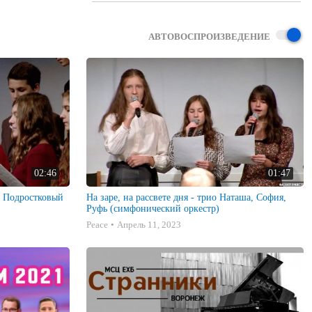
АВТОВОСПРОИЗВЕДЕНИЕ
02:46
01:47
 - Подростковый
На заре, на рассвете дня - трио Наташа, София,
Руфь (симфонический оркестр)
Peace
Апрель 11, 2023