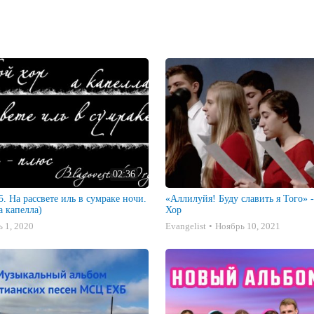
02:36
5. На рассвете иль в сумраке ночи.
«Аллилуйя! Буду славить я Того»
а капелла)
Хор
 1, 2020
Evangelist
Ноябрь 10, 2021