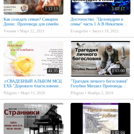
1:12:13
1:07:17
Как созидать семью? Самарин
Достоинство. "Целомудрие в
Денис. Проповеди для семейных
семье" часть 1 А.В.Никитков
МСЦ ЕХБ
Беседа для семейных МСЦ ЕХБ
Ученик
Март 22, 2021
Evangelist
Август 19, 2022
41:35
1:03:00
♫СВАДЕБНЫЙ АЛЬБОМ МСЦ
"Трагедия личного богословия"
ЕХБ "Дорожите благословением
Голубин Михаил Проповедь
- Христианские песни.
2019
Piligrim
Март 11, 2020
Piligrim
Ноябрь 3, 2019
Музыкальный диск. Псалмы
59:51
1:02:04