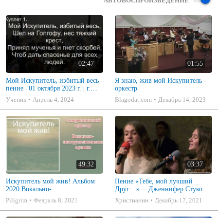
АВТОВОСПРОИЗВЕДЕНИЕ
02:47
01:55
Мой Искупитель, избитый весь -
Я знаю, жив мой Искупитель -
пение | 01 октября 2023 г. | г.
оркестр
Новосибирск
Ученик
Апрель 4, 2024
Blagodat.com
Декабрь 14, 2023
49:32
03:37
Искупитель мой жив! Альбом
Пение «Тебе, мой лучший
2020 Вокально-
Друг…» ─ Дженнифер Стукова
инструментальная музыка|
и Эльвина Кузубова
Piligrim
Февраль 8, 2021
Христианин
Декабрь 17, 2021
Симфонический оркестр