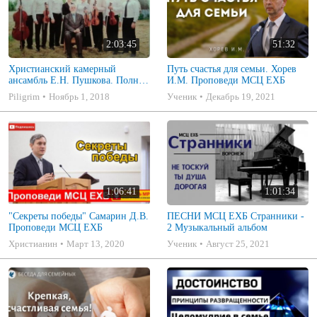
2:03:45
51:32
Христианский камерный
Путь счастья для семьи. Хорев
ансамбль Е.Н. Пушкова. Полное
И.М. Проповеди МСЦ ЕХБ
собрание
Piligrim
Ноябрь 1, 2018
Ученик
Декабрь 19, 2021
1:06:41
1:01:34
"Секреты победы" Самарин Д.В.
ПЕСНИ МСЦ ЕХБ Странники -
Проповеди МСЦ ЕХБ
2 Музыкальный альбом
Христианин
Март 13, 2020
Ученик
Август 25, 2021