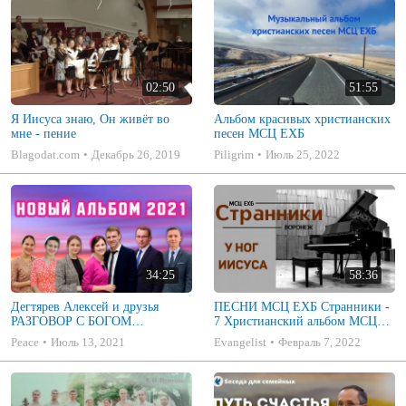
02:50
51:55
Я Иисуса знаю, Он живёт во
Альбом красивых христианских
мне - пение
песен МСЦ ЕХБ
Blagodat.com
Декабрь 26, 2019
Piligrim
Июль 25, 2022
34:25
58:36
Дегтярев Алексей и друзья
ПЕСНИ МСЦ ЕХБ Странники -
РАЗГОВОР С БОГОМ
7 Христианский альбом МСЦ
Христианские песни МСЦ ЕХБ
ЕХБ
Peace
Июль 13, 2021
Evangelist
Февраль 7, 2022
2021 (7я)