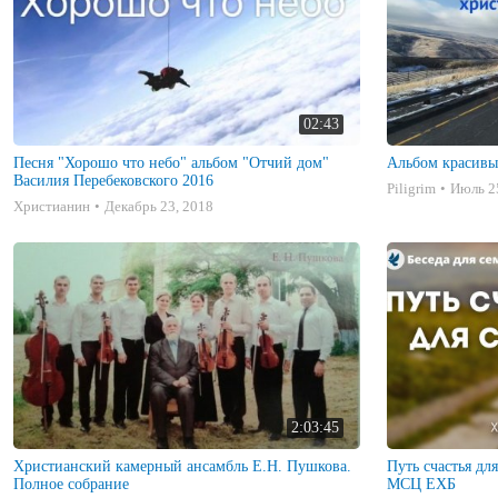
02:43
Песня "Хорошо что небо" альбом "Отчий дом"
Альбом красивы
Василия Перебековского 2016
Piligrim
Июль 2
Христианин
Декабрь 23, 2018
2:03:45
Христианский камерный ансамбль Е.Н. Пушкова.
Путь счастья дл
Полное собрание
МСЦ ЕХБ