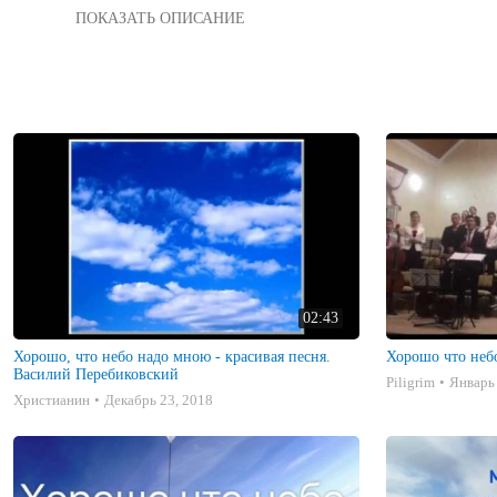
Харрисонбург Конференция, ноябрь 2018 "Свобода в  Истине"

и позна́ете истину, и истина сделает вас свободными.

02:43
Хорошо, что небо надо мною - красивая песня.
Хорошо что неб
Василий Перебиковский
Piligrim
Январь 
Христианин
Декабрь 23, 2018