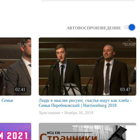
АВТОВОСПРОИЗВЕДЕНИЕ
02:41
03:47
- Семья
Люди в мыслях рисуют, счастья ищут как хлеба -
Семья Перебековский | Harrisonburg 2018
Христианин
Ноябрь 30, 2018