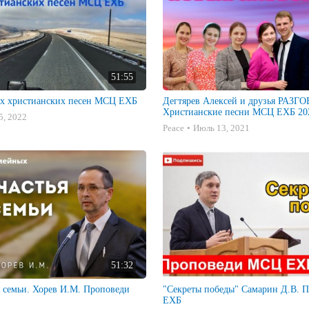
51:55
х христианских песен МСЦ ЕХБ
Дегтярев Алексей и друзья РАЗ
Христианские песни МСЦ ЕХБ 202
5, 2022
Peace
Июль 13, 2021
51:32
я семьи. Хорев И.М. Проповеди
"Секреты победы" Самарин Д.В. Проповеди МСЦ
ЕХБ