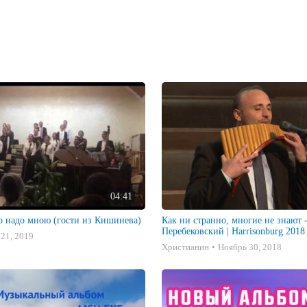
04:41
о надо мною (гости из Кишинева)
Как ни странно, многие не знают 
Перебековский | Harrisonburg 2018
21, 2019
Христианин
Ноябрь 30, 2018