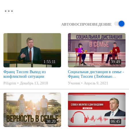
АВТОВОСПРОИЗВЕДЕНИЕ
1:55:11
39:49
Франц Тиссен Выход из
Социальная дистанция в семье -
конфликтной ситуации
Франц Тиссен (Любовью
служите друг другу Гал. 5:13)
Piligrim
Декабрь 13, 2018
Ученик
Апрель 9, 2021
38:20
06:45