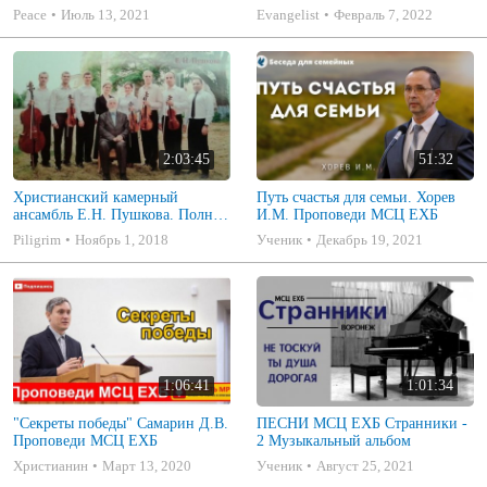
Христианские песни МСЦ ЕХБ
ЕХБ
Peace
Июль 13, 2021
Evangelist
Февраль 7, 2022
2021 (7я)
2:03:45
51:32
Христианский камерный
Путь счастья для семьи. Хорев
ансамбль Е.Н. Пушкова. Полное
И.М. Проповеди МСЦ ЕХБ
собрание
Piligrim
Ноябрь 1, 2018
Ученик
Декабрь 19, 2021
1:06:41
1:01:34
"Секреты победы" Самарин Д.В.
ПЕСНИ МСЦ ЕХБ Странники -
Проповеди МСЦ ЕХБ
2 Музыкальный альбом
Христианин
Март 13, 2020
Ученик
Август 25, 2021