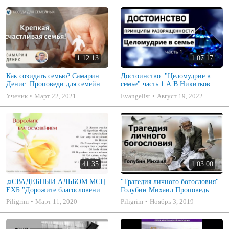
1:12:13
1:07:17
Как созидать семью? Самарин
Достоинство. "Целомудрие в
Денис. Проповеди для семейных
семье" часть 1 А.В.Никитков
МСЦ ЕХБ
Беседа для семейных МСЦ ЕХБ
Ученик
Март 22, 2021
Evangelist
Август 19, 2022
41:35
1:03:00
♫СВАДЕБНЫЙ АЛЬБОМ МСЦ
"Трагедия личного богословия"
ЕХБ "Дорожите благословением
Голубин Михаил Проповедь
- Христианские песни.
2019
Piligrim
Март 11, 2020
Piligrim
Ноябрь 3, 2019
Музыкальный диск. Псалмы