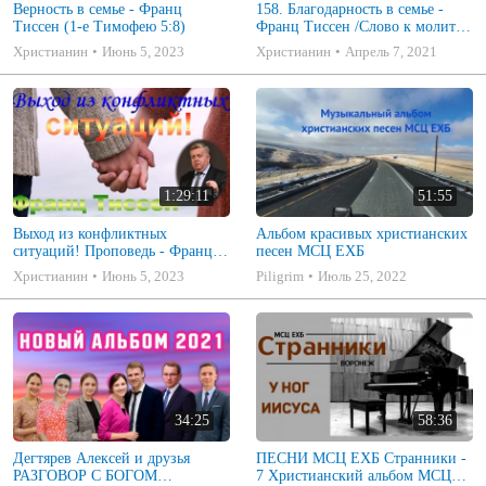
Верность в семье - Франц
158. Благодарность в семье -
Тиссен (1-е Тимофею 5:8)
Франц Тиссен /Слово к молитве
в дни пандемии
Христианин
Июнь 5, 2023
Христианин
Апрель 7, 2021
1:29:11
51:55
Выход из конфликтных
Альбом красивых христианских
ситуаций! Проповедь - Франц
песен МСЦ ЕХБ
Тиссен
Христианин
Июнь 5, 2023
Piligrim
Июль 25, 2022
34:25
58:36
Дегтярев Алексей и друзья
ПЕСНИ МСЦ ЕХБ Странники -
РАЗГОВОР С БОГОМ
7 Христианский альбом МСЦ