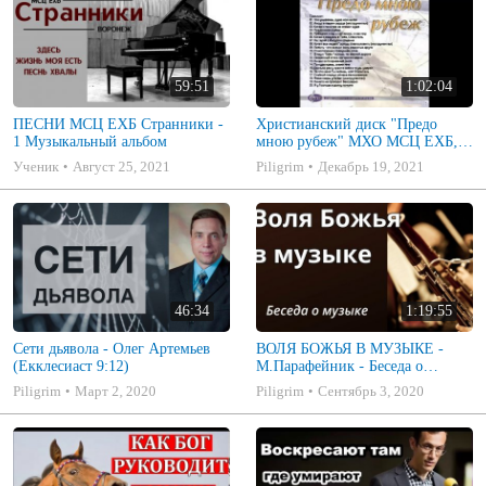
59:51
1:02:04
ПЕСНИ МСЦ ЕХБ Странники -
Христианский диск "Предо
1 Музыкальный альбом
мною рубеж" МХО МСЦ ЕХБ,
музыкальный альбом, пение,
Ученик
Август 25, 2021
Piligrim
Декабрь 19, 2021
музыка
46:34
1:19:55
Сети дьявола - Олег Артемьев
ВОЛЯ БОЖЬЯ В МУЗЫКЕ -
(Екклесиаст 9:12)
М.Парафейник - Беседа о
музыке 2
Piligrim
Март 2, 2020
Piligrim
Сентябрь 3, 2020