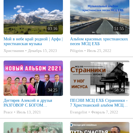
03:16
51:55
Мой в небе край родной | Арфа |
Альбом красивых христианских
христианская музыка
песен МСЦ ЕХБ
Христианин
Декабрь 15, 2023
Piligrim
Июль 25, 2022
34:25
58:36
Дегтярев Алексей и друзья
ПЕСНИ МСЦ ЕХБ Странники -
РАЗГОВОР С БОГОМ
7 Христианский альбом МСЦ
Христианские песни МСЦ ЕХБ
ЕХБ
Peace
Июль 13, 2021
Evangelist
Февраль 7, 2022
2021 (7я)