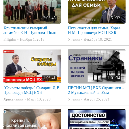
2:03:45
51:32
Христианский камерный
Путь счастья для семьи. Хорев
ансамбль Е.Н. Пушкова. Полное
И.М. Проповеди МСЦ ЕХБ
собрание
Piligrim
Ноябрь 1, 2018
Ученик
Декабрь 19, 2021
1:06:41
1:01:34
"Секреты победы" Самарин Д.В.
ПЕСНИ МСЦ ЕХБ Странники -
Проповеди МСЦ ЕХБ
2 Музыкальный альбом
Христианин
Март 13, 2020
Ученик
Август 25, 2021