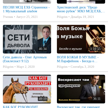
ПЕСНИ МСЦ ЕХБ Странники -
Христианский диск "Предо
1 Музыкальный альбом
мною рубеж" МХО МСЦ ЕХБ,
музыкальный альбом, пение,
Ученик
Август 25, 2021
Piligrim
Декабрь 19, 2021
музыка
46:34
1:19:55
Сети дьявола - Олег Артемьев
ВОЛЯ БОЖЬЯ В МУЗЫКЕ -
(Екклесиаст 9:12)
М.Парафейник - Беседа о
музыке 2
Piligrim
Март 2, 2020
Piligrim
Сентябрь 3, 2020
49:19
36:11
КАК БОГ РУКОВОДИТ
Воскресают там, где умирают.