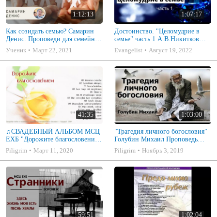
1:12:13
1:07:17
Как созидать семью? Самарин
Достоинство. "Целомудрие в
Денис. Проповеди для семейных
семье" часть 1 А.В.Никитков
МСЦ ЕХБ
Беседа для семейных МСЦ ЕХБ
Ученик
Март 22, 2021
Evangelist
Август 19, 2022
41:35
1:03:00
♫СВАДЕБНЫЙ АЛЬБОМ МСЦ
"Трагедия личного богословия"
ЕХБ "Дорожите благословением
Голубин Михаил Проповедь
- Христианские песни.
2019
Piligrim
Март 11, 2020
Piligrim
Ноябрь 3, 2019
Музыкальный диск. Псалмы
59:51
1:02:04