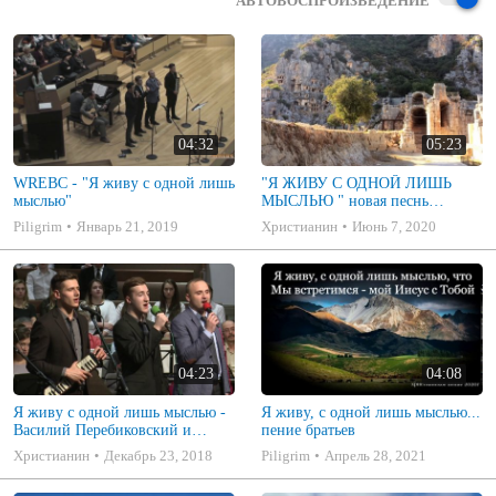
АВТОВОСПРОИЗВЕДЕНИЕ
04:32
05:23
WREBC - "Я живу с одной лишь
"Я ЖИВУ С ОДНОЙ ЛИШЬ
мыслью"
МЫСЛЬЮ " новая песнь
благодарения ORIGINAL
Piligrim
Январь 21, 2019
Христианин
Июнь 7, 2020
STUDIO VERSION ||
Перебиковски
04:23
04:08
Я живу с одной лишь мыслью -
Я живу, с одной лишь мыслью...
Василий Перебиковский и
пение братьев
группа. Conference VA 2017
Христианин
Декабрь 23, 2018
Piligrim
Апрель 28, 2021