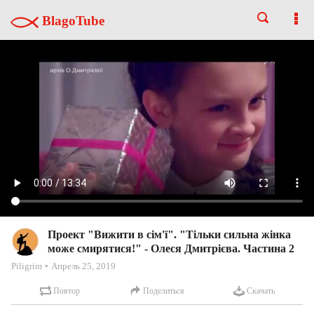
BlagoTube
Проект "Вижити в сім'ї". "Тільки сильна жінка
може смирятися!" - Олеся Дмитрієва. Частина 2
Piligrim
Апрель 25, 2019
Повтор
Поделиться
Скачать