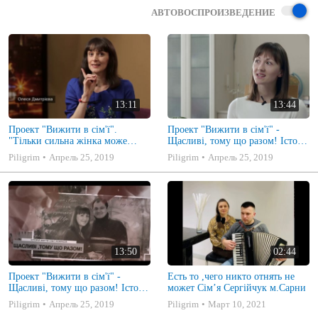
АВТОВОСПРОИЗВЕДЕНИЕ
13:11
13:44
Проект "Вижити в сім'ї".
Проект "Вижити в сім'ї" -
"Тільки сильна жінка може
Щасливі, тому що разом! Історія
смирятися!" - Олеся Дмитрієва.
життя сім'ї Покрасів. Частина 1
Piligrim
Апрель 25, 2019
Piligrim
Апрель 25, 2019
Частина 1
13:50
02:44
Проект "Вижити в сім'ї" -
Есть то ,чего никто отнять не
Щасливі, тому що разом! Історія
может Сім’я Сергійчук м.Сарни
життя сім'ї Покрасів. Частина 2
Piligrim
Апрель 25, 2019
Piligrim
Март 10, 2021