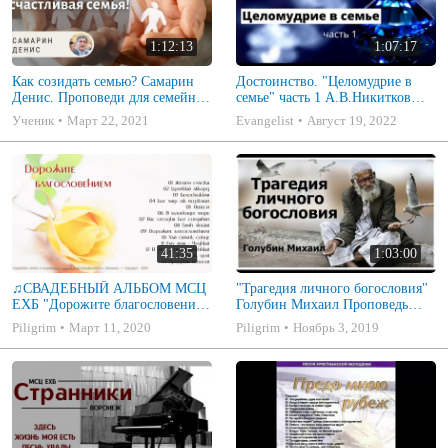
1:12:13
1:07:17
Как созидать семью? Самарин
Достоинство. "Целомудрие в
Денис. Проповеди для семейных
семье" часть 1 А.В.Никитков
МСЦ ЕХБ
Беседа для семейных МСЦ ЕХБ
Ученик
Март 22, 2021
Evangelist
Август 19, 2022
41:35
1:03:00
♫СВАДЕБНЫЙ АЛЬБОМ МСЦ
"Трагедия личного богословия"
ЕХБ "Дорожите благословением
Голубин Михаил Проповедь
- Христианские песни.
2019
Piligrim
Март 11, 2020
Piligrim
Ноябрь 3, 2019
Музыкальный диск. Псалмы