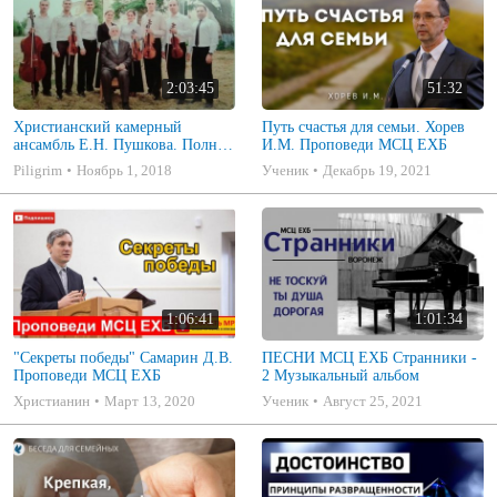
2:03:45
51:32
Христианский камерный
Путь счастья для семьи. Хорев
ансамбль Е.Н. Пушкова. Полное
И.М. Проповеди МСЦ ЕХБ
собрание
Piligrim
Ноябрь 1, 2018
Ученик
Декабрь 19, 2021
1:06:41
1:01:34
"Секреты победы" Самарин Д.В.
ПЕСНИ МСЦ ЕХБ Странники -
Проповеди МСЦ ЕХБ
2 Музыкальный альбом
Христианин
Март 13, 2020
Ученик
Август 25, 2021