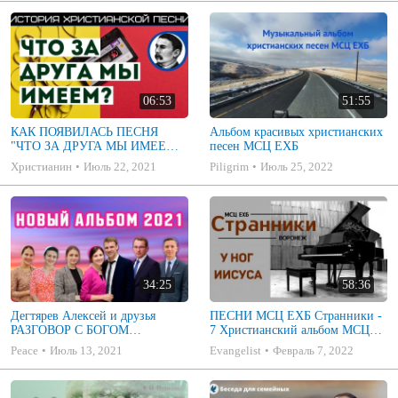
06:53
51:55
КАК ПОЯВИЛАСЬ ПЕСНЯ
Альбом красивых христианских
"ЧТО ЗА ДРУГА МЫ ИМЕЕМ?"
песен МСЦ ЕХБ
|| проект: "Истории
Христианин
Июль 22, 2021
Piligrim
Июль 25, 2022
христианских песен"
34:25
58:36
Дегтярев Алексей и друзья
ПЕСНИ МСЦ ЕХБ Странники -
РАЗГОВОР С БОГОМ
7 Христианский альбом МСЦ
Христианские песни МСЦ ЕХБ
ЕХБ
Peace
Июль 13, 2021
Evangelist
Февраль 7, 2022
2021 (7я)