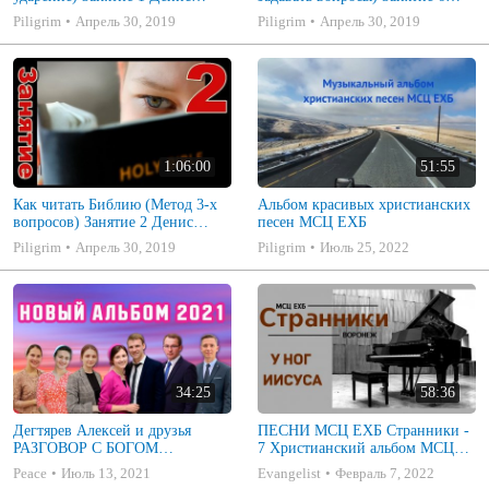
Самарин
Денис Самарин
Piligrim
Апрель 30, 2019
Piligrim
Апрель 30, 2019
1:06:00
51:55
Как читать Библию (Метод 3-х
Альбом красивых христианских
вопросов) Занятие 2 Денис
песен МСЦ ЕХБ
Самарин
Piligrim
Апрель 30, 2019
Piligrim
Июль 25, 2022
34:25
58:36
Дегтярев Алексей и друзья
ПЕСНИ МСЦ ЕХБ Странники -
РАЗГОВОР С БОГОМ
7 Христианский альбом МСЦ
Христианские песни МСЦ ЕХБ
ЕХБ
Peace
Июль 13, 2021
Evangelist
Февраль 7, 2022
2021 (7я)