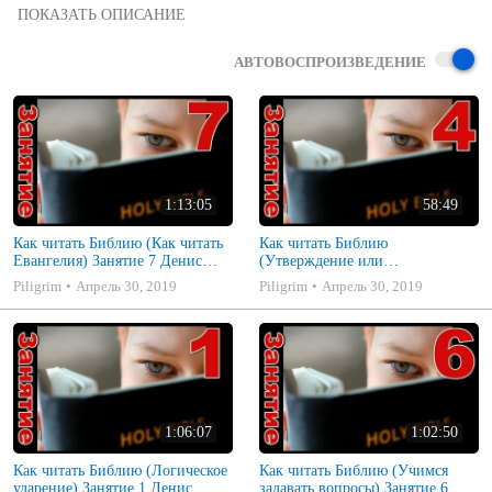
Как правильно читать Библию вводные уроки по чтению и 
правильному пониманию Священных писаний

собрано из оригинальных материалов Дениса Самарина.
АВТОВОСПРОИЗВЕДЕНИЕ
1:13:05
58:49
Как читать Библию (Как читать
Как читать Библию
Евангелия) Занятие 7 Денис
(Утверждение или
Самарин
предположение) Занятие 4
Piligrim
Апрель 30, 2019
Piligrim
Апрель 30, 2019
Денис Самарин
1:06:07
1:02:50
Как читать Библию (Логическое
Как читать Библию (Учимся
ударение) Занятие 1 Денис
задавать вопросы) Занятие 6