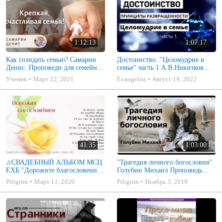
1:12:13
1:07:17
Как созидать семью? Самарин
Достоинство. "Целомудрие в
Денис. Проповеди для семейных
семье" часть 1 А.В.Никитков
МСЦ ЕХБ
Беседа для семейных МСЦ ЕХБ
Ученик
Март 22, 2021
Evangelist
Август 19, 2022
41:35
1:03:00
♫СВАДЕБНЫЙ АЛЬБОМ МСЦ
"Трагедия личного богословия"
ЕХБ "Дорожите благословением
Голубин Михаил Проповедь
- Христианские песни.
2019
Piligrim
Март 11, 2020
Piligrim
Ноябрь 3, 2019
Музыкальный диск. Псалмы