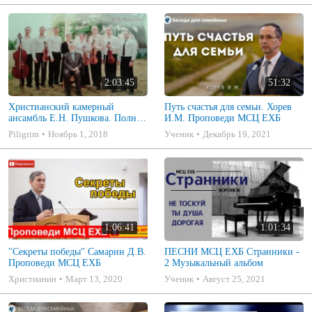
2:03:45
51:32
Христианский камерный
Путь счастья для семьи. Хорев
ансамбль Е.Н. Пушкова. Полное
И.М. Проповеди МСЦ ЕХБ
собрание
Piligrim
Ноябрь 1, 2018
Ученик
Декабрь 19, 2021
1:06:41
1:01:34
"Секреты победы" Самарин Д.В.
ПЕСНИ МСЦ ЕХБ Странники -
Проповеди МСЦ ЕХБ
2 Музыкальный альбом
Христианин
Март 13, 2020
Ученик
Август 25, 2021